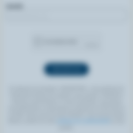
Courriel
En cliquant sur le bouton « INSCRIPTION », vous autorisez les
Producteurs laitiers du Canada à vous envoyer l’infolettre à
l’adresse courriel fournie. Si vous le souhaitez, vous pouvez
vous désabonner en tout temps en cliquant sur le lien prévu à
cet effet, situé au bas de toute infolettre. Pour de plus amples
détails, veuillez lire notre
politique de confidentialité
ou nous
joindre.