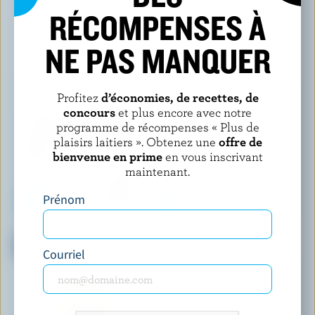
RÉCOMPENSES À
NE PAS MANQUER
VOUS POURRIEZ AUSSI AIMER
Profitez
d’économies, de recettes, de
concours
et plus encore avec notre
programme de récompenses « Plus de
plaisirs laitiers ». Obtenez une
offre de
bienvenue en prime
en vous inscrivant
maintenant.
Prénom
ISLAND FARMS
CO-OP GOLD
Lait partiellement écrémé au
Lait évaporé
chocolat 0.8% M.G.
Courriel