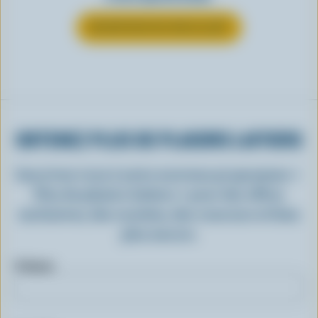
EN SAVOIR PLUS SUR LE LAIT
OBTENEZ PLUS DE PLAISIRS LAITIERS
Inscrivez-vous à notre nouveau programme «
Plus de plaisirs laitiers » pour des offres
exclusives, des recettes, des concours et bien
plus encore.
Prénom