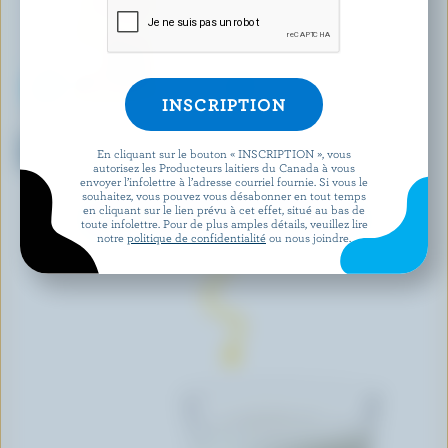
CENTRAL DAIRIES
LONGO'S
Lait partiellement écrémé au
Lait partiellement écrémé
En cliquant sur le bouton « INSCRIPTION », vous
chocolat 1% M.G.
biologique 1% M.G.
autorisez les Producteurs laitiers du Canada à vous
envoyer l’infolettre à l’adresse courriel fournie. Si vous le
souhaitez, vous pouvez vous désabonner en tout temps
en cliquant sur le lien prévu à cet effet, situé au bas de
DÉCOUVRIR D’AUTRES PRODUITS
toute infolettre. Pour de plus amples détails, veuillez lire
notre
politique de confidentialité
ou nous joindre.