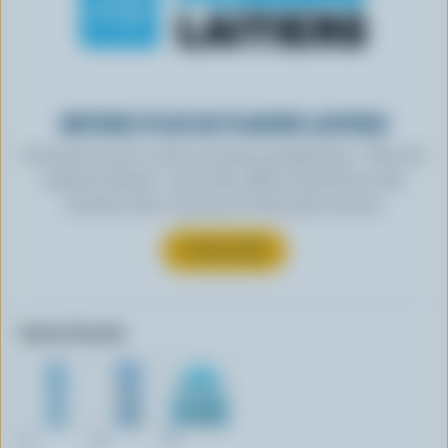
OBTENEZ PLUS DE PLAISIRS LAITIERS
Inscrivez-vous à notre nouveau programme « Plus de
plaisirs laitiers » pour des offres exclusives, des
recettes, des concours et bien plus encore.
S’INSCRIRE
Autres formats:
1L
2L
4L