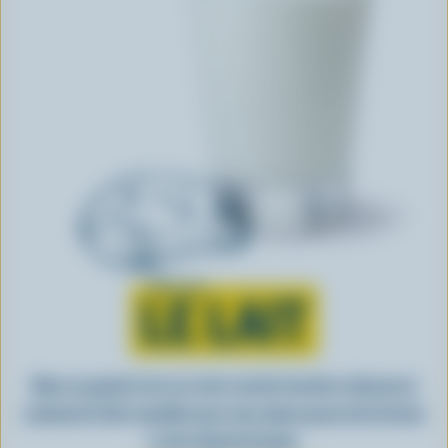
Tout sur
LE LAIT
Dans un grand verre ou votre recette favorite, découvrez
comment le lait canadien que vous aimez passe de la ferme
à votre épicerie locale.