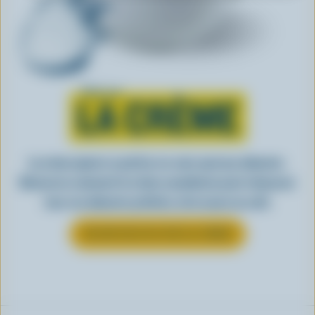
Tout sur
LA CRÈME
La crème ajoute ce petit je-ne-sais-quoi aux aliments.
Découvrez comment la crème canadienne peut rehausser
tous vos aliments préférés, de la sauce au café.
EN SAVOIR PLUS SUR LA CRÈME