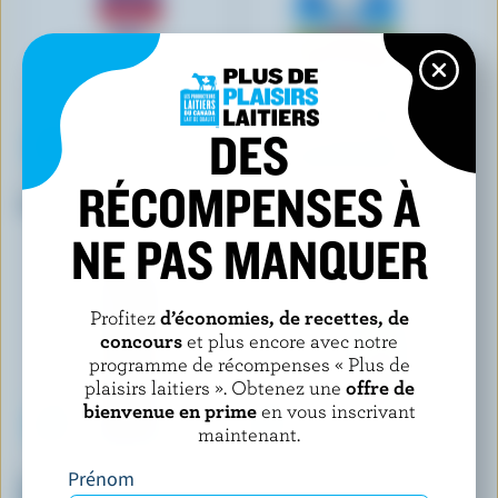
DES
RÉCOMPENSES À
SEALTEST
LACTANTIA
Crème à fouetter 35% M.G.
Crémette à café sans gras
vanille française
NE PAS MANQUER
Profitez
d’économies, de recettes, de
concours
et plus encore avec notre
programme de récompenses « Plus de
plaisirs laitiers ». Obtenez une
offre de
bienvenue en prime
en vous inscrivant
maintenant.
NUTRINOR
ROLLING MEADOW
Prénom
Créme à café nordique 10%
Crème sure nourries à l'herbe