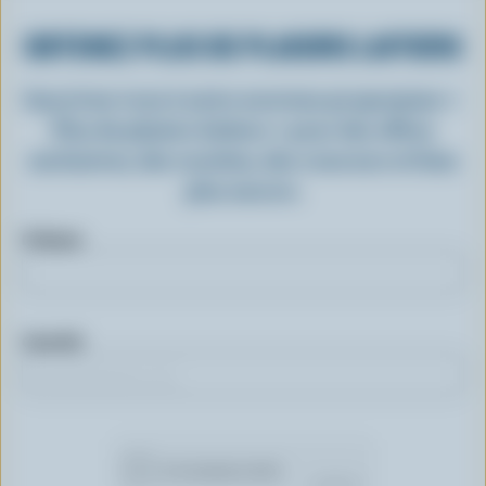
OBTENEZ PLUS DE PLAISIRS LAITIERS
Inscrivez-vous à notre nouveau programme «
Plus de plaisirs laitiers » pour des offres
exclusives, des recettes, des concours et bien
plus encore.
Prénom
Courriel