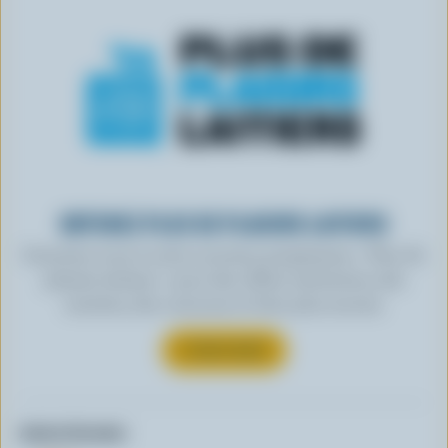
OBTENEZ PLUS DE PLAISIRS LAITIERS
Inscrivez-vous à notre nouveau programme « Plus de
plaisirs laitiers » pour des offres exclusives, des
recettes, des concours et bien plus encore.
S’INSCRIRE
Autres formats: