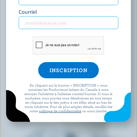
DÉCOUVRIR D’AUTRES PRODUITS
Courriel
En cliquant sur le bouton « INSCRIPTION », vous
autorisez les Producteurs laitiers du Canada à vous
envoyer l’infolettre à l’adresse courriel fournie. Si vous le
souhaitez, vous pouvez vous désabonner en tout temps
en cliquant sur le lien prévu à cet effet, situé au bas de
toute infolettre. Pour de plus amples détails, veuillez lire
notre
politique de confidentialité
ou nous joindre.