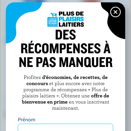
DES
ISLAND FARMS
LACTANTIA
Lait écrémé 0% M.G.
Lait homogénéisé sans lactose
RÉCOMPENSES À
3.25% M.G.
NE PAS MANQUER
Profitez
d’économies, de recettes, de
concours
et plus encore avec notre
programme de récompenses « Plus de
plaisirs laitiers ». Obtenez une
offre de
bienvenue en prime
en vous inscrivant
maintenant.
LUCERNE
HARMONY ORGANIC
Babeurre
Lait écrémé biologique 0%
Prénom
M.G.