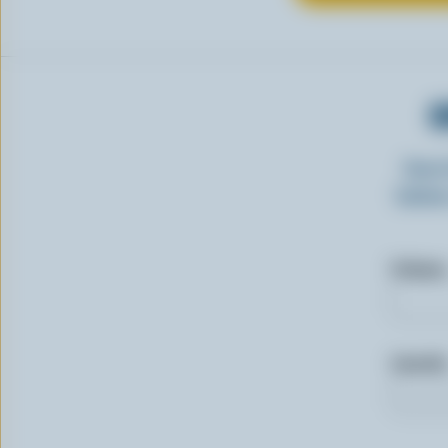
O
Insc
laitie
Prénom
Courriel