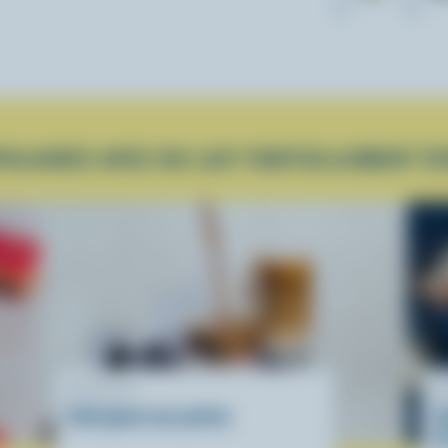
1L
2L
ULAIRES AVEC DU LAIT PARTIELLEMENT É
RECETTE
R
Café glacé aux perles
Ve
de