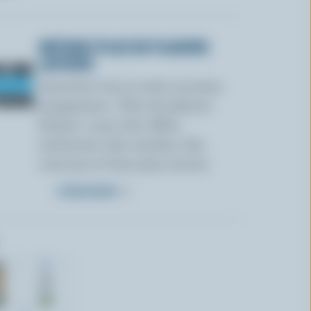
OBTENEZ PLUS DE PLAISIRS
LAITIERS
Inscrivez-vous à notre nouveau
programme « Plus de plaisirs
laitiers » pour des offres
exclusives, des recettes, des
concours et bien plus encore.
S’INSCRIRE