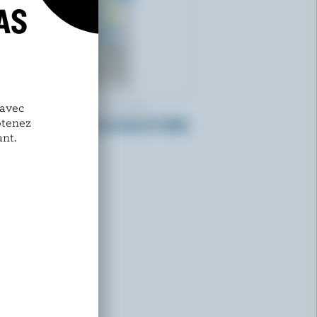
AS
 avec
LAITERIE DE L'OUTAOUAIS
btenez
Lait partiellement écrémé 2% M.G.
nt.