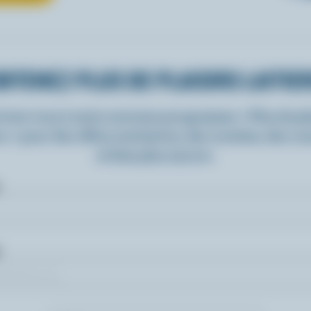
BTENEZ PLUS DE PLAISIRS LAITIE
rivez-vous à notre nouveau programme « Plus de pla
rs » pour des offres exclusives, des recettes, des c
et bien plus encore.