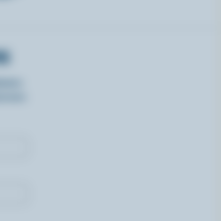
RS
isirs
oncours