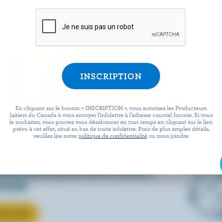
 LAIT
En cliquant sur le bouton « INSCRIPTION », vous autorisez les Producteurs
laitiers du Canada à vous envoyer l’infolettre à l’adresse courriel fournie. Si vous
le souhaitez, vous pouvez vous désabonner en tout temps en cliquant sur le lien
prévu à cet effet, situé au bas de toute infolettre. Pour de plus amples détails,
verre ou votre recette
veuillez lire notre
politique de confidentialité
ou nous joindre.
uvrez comment le lait
ous aimez passe de la ferme à
locale.
 LE LAIT