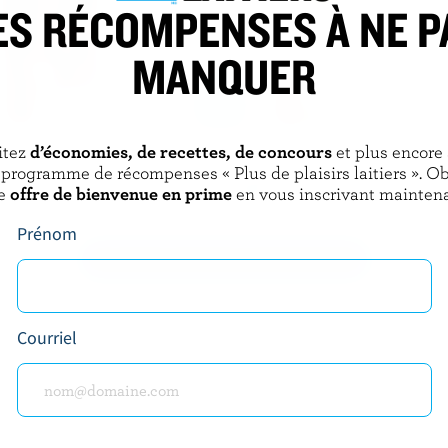
ES RÉCOMPENSES À NE P
MANQUER
itez
d’économies, de recettes, de concours
et plus encore
IRY
NATREL
 programme de récompenses « Plus de plaisirs laitiers ». O
ellement écrémé au
Lait homogénéisé sans lactose
e
offre de bienvenue en prime
en vous inscrivant maintena
% M.G.
3.25% M.G.
Prénom
DÉCOUVRIR D’AUTRES PRODUITS
Courriel