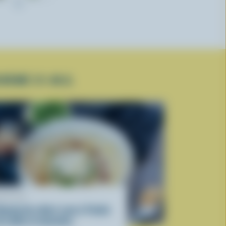
2L
CRÉMÉ 2% M.G.
ECETTE
louté de céleri-rave à l’huile
 truffe et noisettes