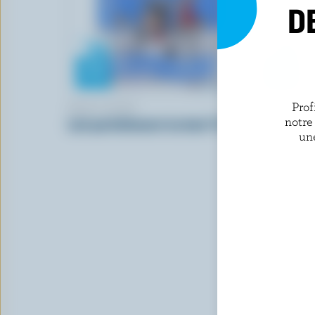
D
Prof
REID'S DAIRY
REID'S DA
notre
Lait partiellement écrémé 1% M.G.
Lait parti
un
chocolat 1