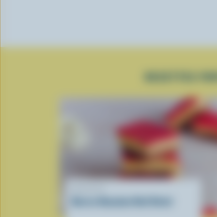
RECETTES POP
RECETTE
Barres Nanaimo Red Velvet