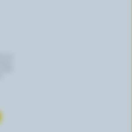
iers du
haitez,
 effet,
re