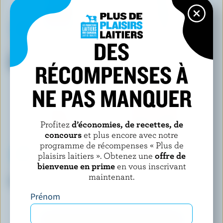
DES
ADL
LAITERIE DE LA BAIE
Lait partiellement écrémé 2%
Lait partiellement écrémé 2%
M.G.
M.G.
RÉCOMPENSES À
NE PAS MANQUER
Profitez
d’économies, de recettes, de
concours
et plus encore avec notre
programme de récompenses « Plus de
plaisirs laitiers ». Obtenez une
offre de
bienvenue en prime
en vous inscrivant
NORTHUMBERLAND
BEATRICE
maintenant.
Lait homogénéisé 3.25% M.G.
Lait partiellement écrémé au
chocolat 1% M.G.
Prénom
DÉCOUVRIR D’AUTRES PRODUITS