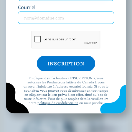
Courriel
En cliquant sur le bouton « INSCRIPTION », vous
autorisez les Producteurs laitiers du Canada à vous
envoyer l’infolettre à l’adresse courriel fournie. Si vous le
souhaitez, vous pouvez vous désabonner en tout temps
en cliquant sur le lien prévu à cet effet, situé au bas de
toute infolettre. Pour de plus amples détails, veuillez lire
notre
politique de confidentialité
ou nous joindre.