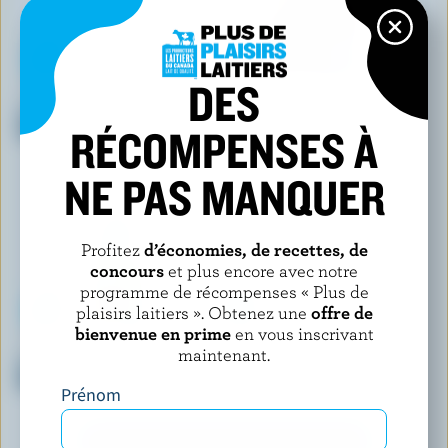
DES
FARMERS
QUÉBON
Lait partiellement écrémé 1%
Lait partiellement écrémé au
M.G.
chocolat 1% M.G.
RÉCOMPENSES À
NE PAS MANQUER
Profitez
d’économies, de recettes, de
concours
et plus encore avec notre
programme de récompenses « Plus de
plaisirs laitiers ». Obtenez une
offre de
bienvenue en prime
en vous inscrivant
LACTANTIA
CO-OP GOLD
maintenant.
Lait partiellement écrémé 2%
Lait évaporé
M.G.
Prénom
DÉCOUVRIR D’AUTRES PRODUITS