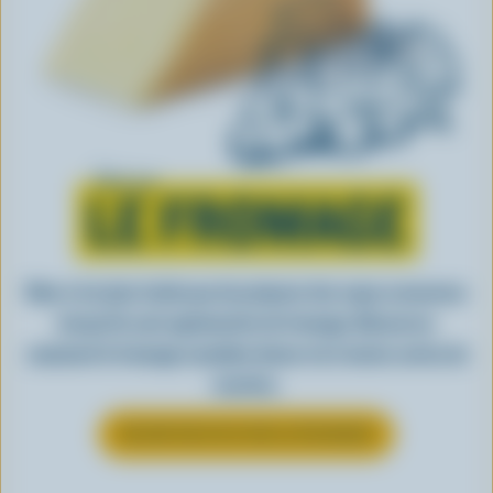
Tout sur
LE FROMAGE
Rien n’est plus facile que de préparer des repas savoureux
lorsqu’ils sont agrémentés de fromage. Découvrez
comment le fromage canadien donne vie à toutes sortes de
recettes.
EN SAVOIR PLUS SUR LE FROMAGE