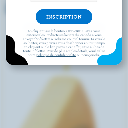
LACTANTIA
CRACKER BARREL
Produit de fromage à la crème
Goûters de Cheddar mi-fort
fines herbes et ail
coloré
DÉCOUVRIR D’AUTRES PRODUITS
En cliquant sur le bouton « INSCRIPTION », vous
autorisez les Producteurs laitiers du Canada à vous
envoyer l’infolettre à l’adresse courriel fournie. Si vous le
souhaitez, vous pouvez vous désabonner en tout temps
en cliquant sur le lien prévu à cet effet, situé au bas de
toute infolettre. Pour de plus amples détails, veuillez lire
notre
politique de confidentialité
ou nous joindre.