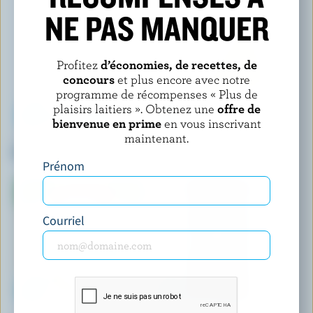
NE PAS MANQUER
Profitez
d’économies, de recettes, de
concours
et plus encore avec notre
programme de récompenses « Plus de
plaisirs laitiers ». Obtenez une
offre de
bienvenue en prime
en vous inscrivant
maintenant.
EBY MANOR
IVANHOE
Cheddar Guernsey
Cheddar fort conditionné à
froid coloré
Prénom
Courriel