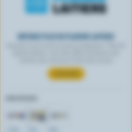
OBTENEZ PLUS DE PLAISIRS LAITIERS
Inscrivez-vous à notre nouveau programme « Plus de
plaisirs laitiers » pour des offres exclusives, des
recettes, des concours et bien plus encore.
S’INSCRIRE
Autres formats:
1.15kg
270g
400g