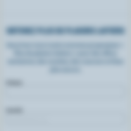
OBTENEZ PLUS DE PLAISIRS LAITIERS
Inscrivez-vous à notre nouveau programme «
Plus de plaisirs laitiers » pour des offres
exclusives, des recettes, des concours et bien
plus encore.
Prénom
Courriel