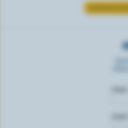
EN SAVOIR PLUS S
O
Insc
laitie
Prénom
Courriel