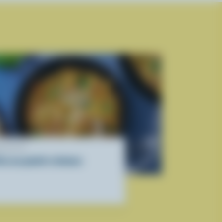
ECETTE
rzo au poulet crémeux