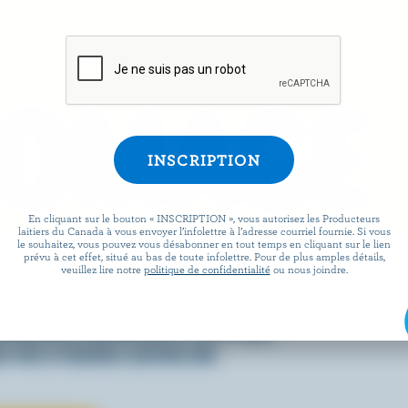
ROMAGE
En cliquant sur le bouton « INSCRIPTION », vous autorisez les Producteurs
laitiers du Canada à vous envoyer l’infolettre à l’adresse courriel fournie. Si vous
le souhaitez, vous pouvez vous désabonner en tout temps en cliquant sur le lien
prévu à cet effet, situé au bas de toute infolettre. Pour de plus amples détails,
 facile que de préparer des
veuillez lire notre
politique de confidentialité
ou nous joindre.
x lorsqu’ils sont agrémentés
écouvrez comment le fromage
 vie à toutes sortes de