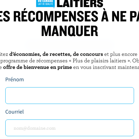
ES RÉCOMPENSES À NE P
NTS
FROMAGERIE DES BASQUES
MANQUER
Jack jalapeño
Fromage en grains fines herbes
DÉCOUVRIR D’AUTRES PRODUITS
itez
d’économies, de recettes, de concours
et plus encore
 programme de récompenses « Plus de plaisirs laitiers ». O
e
offre de bienvenue en prime
en vous inscrivant maintena
Prénom
Courriel