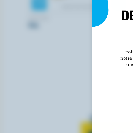
D
APETINA
COMPLIME
Feta
Monterey 
Prof
notre
un
Tout sur