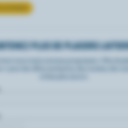
UR LE FROMAGE
BTENEZ PLUS DE PLAISIRS LAITIE
rivez-vous à notre nouveau programme « Plus de pla
rs » pour des offres exclusives, des recettes, des c
et bien plus encore.