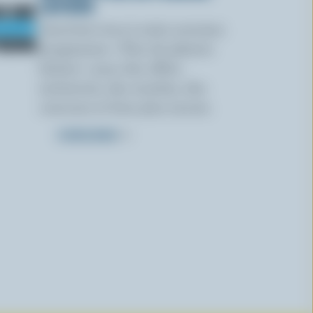
LAITIERS
Inscrivez-vous à notre nouveau
programme « Plus de plaisirs
laitiers » pour des offres
exclusives, des recettes, des
concours et bien plus encore.
S’INSCRIRE