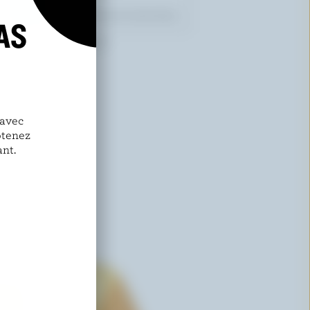
AS
CHAEBAN ARTISAN
Feta crémeux
 avec
btenez
nt.