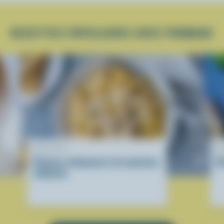
RECETTES POPULAIRES AVEC FROMAGE
RECETTE
R
Pennes crémeuses à la saucisse
O
italienne