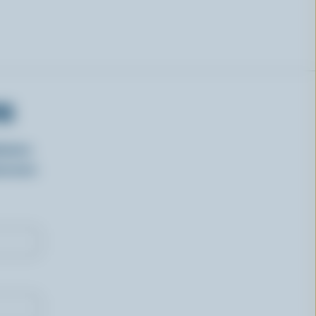
RS
isirs
oncours