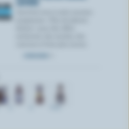
LAITIERS
Inscrivez-vous à notre nouveau
programme « Plus de plaisirs
laitiers » pour des offres
exclusives, des recettes, des
concours et bien plus encore.
S’INSCRIRE
2L
2L
473ml