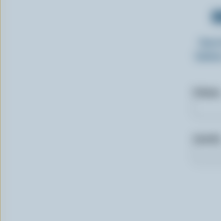
O
Insc
laitie
Prénom
Courriel