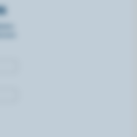
RS
isirs
oncours