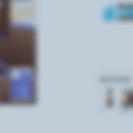
Autres formats:
1L
200ml