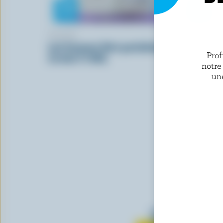
NATREL
CORE POW
Lait finement filtré partiellement
Lait frapp
Prof
écrémé 1% M.G.
notre
un
Tout sur