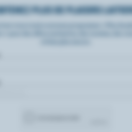
BTENEZ PLUS DE PLAISIRS LAITIE
rivez-vous à notre nouveau programme « Plus de pla
rs » pour des offres exclusives, des recettes, des c
et bien plus encore.