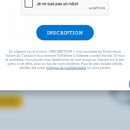
 LAIT
En cliquant sur le bouton « INSCRIPTION », vous autorisez les Producteurs
verre ou votre recette
laitiers du Canada à vous envoyer l’infolettre à l’adresse courriel fournie. Si vous
le souhaitez, vous pouvez vous désabonner en tout temps en cliquant sur le lien
prévu à cet effet, situé au bas de toute infolettre. Pour de plus amples détails,
uvrez comment le lait
veuillez lire notre
politique de confidentialité
ou nous joindre.
ous aimez passe de la ferme à
locale.
 LE LAIT