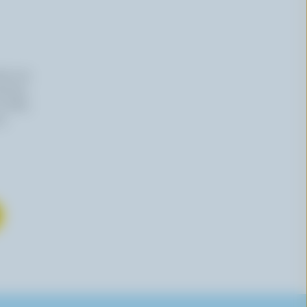
iers du
haitez,
 effet,
re