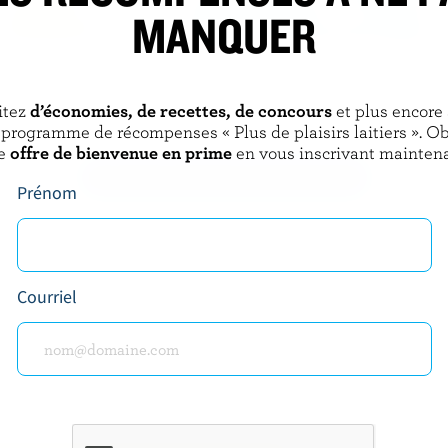
MANQUER
ER
BEATRICE
é banane 1% M.G.
Lait écrémé 0% M.G.
itez
d’économies, de recettes, de concours
et plus encore
 programme de récompenses « Plus de plaisirs laitiers ». O
e
offre de bienvenue en prime
en vous inscrivant maintena
DÉCOUVRIR D’AUTRES PRODUITS
Prénom
Courriel