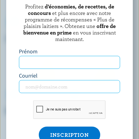
Profitez
d’économies, de recettes, de
concours
et plus encore avec notre
programme de récompenses « Plus de
plaisirs laitiers ». Obtenez une
offre de
bienvenue en prime
en vous inscrivant
LA VACHE À MAILLOTTE
LA VACHE À MAILLOTTE
Fredondaine
Le Bâtisseur
maintenant.
Prénom
Courriel
LE TWIST D'OR
LE TWIST D'OR
Bâtonnet
Bâtonnet
P
P
P
1
2