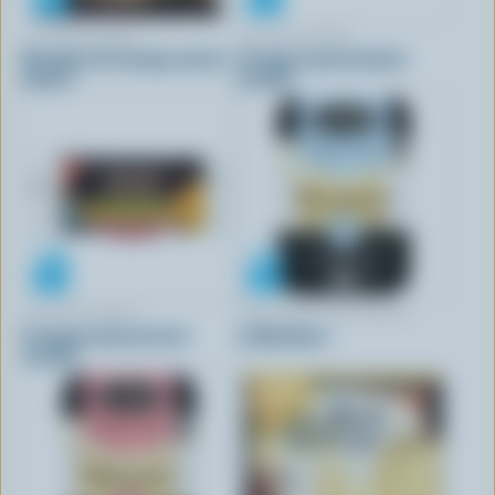
CRACKER BARREL
CRACKER BARREL
Bouchées de fromage naturel
Fromage naturel marbré
marbré
tranché
CRACKER BARREL
FROMAGERIE BLACKBURN
Fromage naturel mi-fort
Le Blackburn
tranché