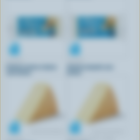
ALLÉGRO
ALLÉGRO
Collation herbes et épices
Collation jalapeño sans
sans lactose
lactose
ALLÉGRO
ANNAPOLIS FINE CHEESE