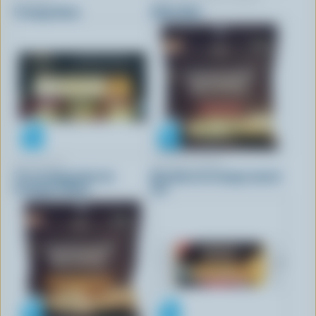
Fromage blanc
Valley Gold
BALDERSON
CRACKER BARREL
Trio de dégustation de
Bouchées de fromage naturel
fromages affinés
fort