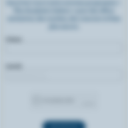
Inscrivez-vous à notre nouveau programme «
Plus de plaisirs laitiers » pour des offres
exclusives, des recettes, des concours et bien
plus encore.
Prénom
Courriel