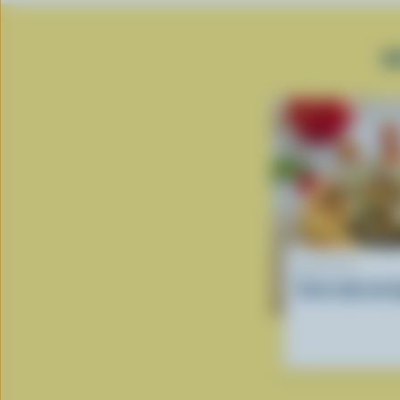
R
RECETTE
Tarte tatin de 