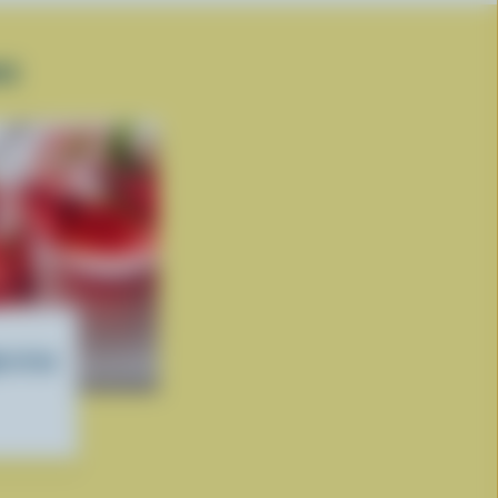
IS
s et au