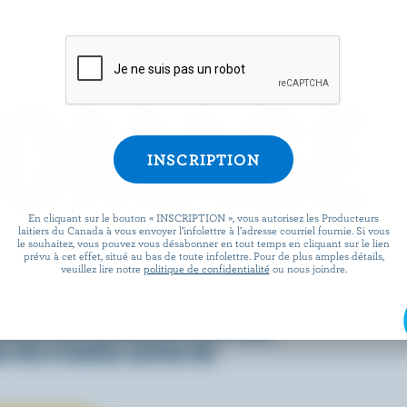
ROMAGE
En cliquant sur le bouton « INSCRIPTION », vous autorisez les Producteurs
laitiers du Canada à vous envoyer l’infolettre à l’adresse courriel fournie. Si vous
le souhaitez, vous pouvez vous désabonner en tout temps en cliquant sur le lien
prévu à cet effet, situé au bas de toute infolettre. Pour de plus amples détails,
 facile que de préparer des
veuillez lire notre
politique de confidentialité
ou nous joindre.
x lorsqu’ils sont agrémentés
écouvrez comment le fromage
 vie à toutes sortes de