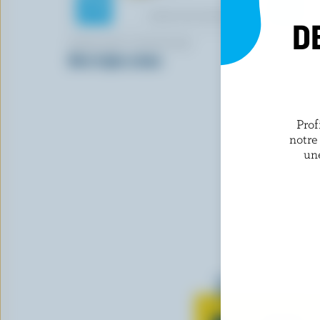
D
KIRKLAND SIGNATURE
CRACKER 
Brie triple crème
Cheddar m
Prof
notre
un
Tout sur