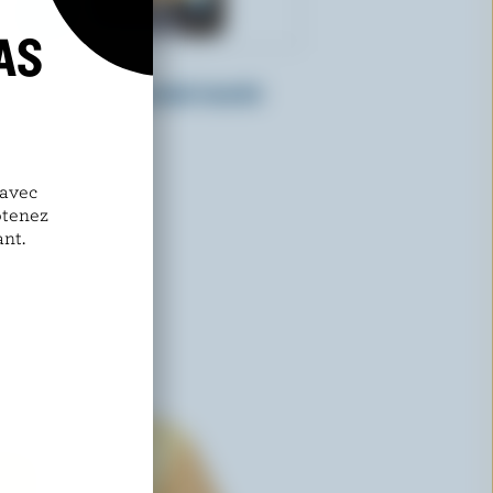
AS
CASTELLO
Havarti épices à steak tranché
 avec
btenez
nt.