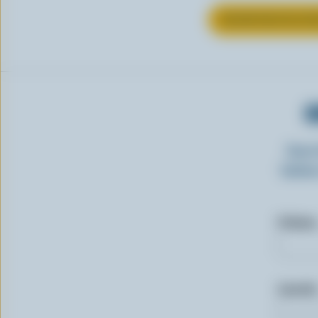
EN SAVOIR PLUS S
O
Insc
laitie
Prénom
Courriel