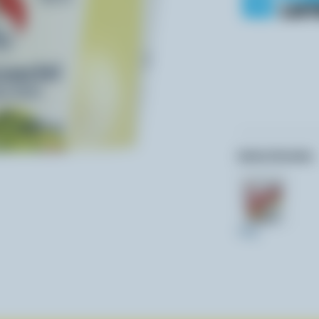
Autres formats:
500g