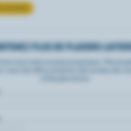
UR LE FROMAGE
BTENEZ PLUS DE PLAISIRS LAITIE
rivez-vous à notre nouveau programme « Plus de pla
rs » pour des offres exclusives, des recettes, des c
et bien plus encore.