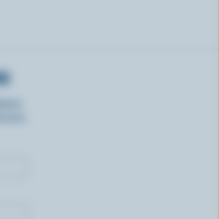
RS
isirs
oncours