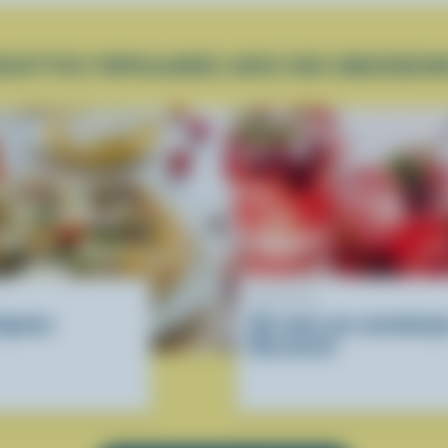
ECETTES POPULAIRES AVEC DES BOCCOCIN
RECETTE
légumes
Gin-tonic aux canneberge
Bocconcini