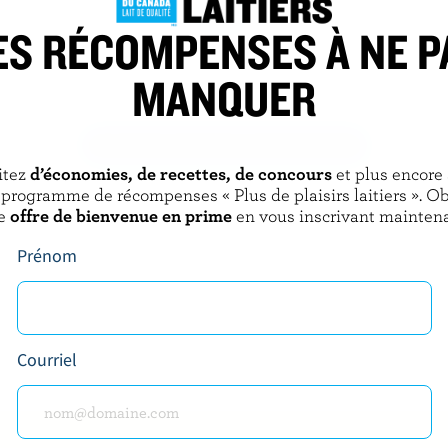
ES RÉCOMPENSES À NE P
BARREL
CO-OP GOLD
MANQUER
arbré
Feta doux et crémeux
DÉCOUVRIR D’AUTRES PRODUITS
itez
d’économies, de recettes, de concours
et plus encore
 programme de récompenses « Plus de plaisirs laitiers ». O
e
offre de bienvenue en prime
en vous inscrivant maintena
Prénom
Courriel