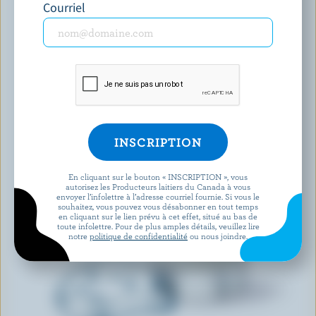
Courriel
En cliquant sur le bouton « INSCRIPTION », vous
autorisez les Producteurs laitiers du Canada à vous
envoyer l’infolettre à l’adresse courriel fournie. Si vous le
souhaitez, vous pouvez vous désabonner en tout temps
en cliquant sur le lien prévu à cet effet, situé au bas de
toute infolettre. Pour de plus amples détails, veuillez lire
notre
politique de confidentialité
ou nous joindre.