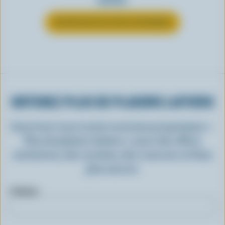
EN SAVOIR PLUS SUR LE FROMAGE
OBTENEZ PLUS DE PLAISIRS LAITIERS
Inscrivez-vous à notre nouveau programme «
Plus de plaisirs laitiers » pour des offres
exclusives, des recettes, des concours et bien
plus encore.
Prénom