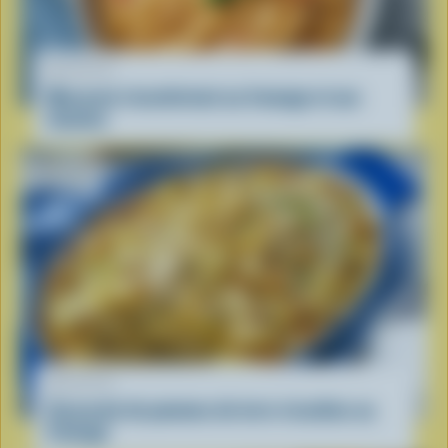
RECETTE
Macaroni réconfortant au fromage et aux
tomates
RECETTE
Casserole de pommes de terre rissolées au
fromage