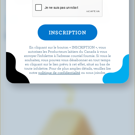
BLACK DIAMOND
CRACKER BARREL
Cheddar extra-fort blanc
Fromage à effilocher Pizza
Mozzarella jalapeño
En cliquant sur le bouton « INSCRIPTION », vous
autorisez les Producteurs laitiers du Canada à vous
envoyer l’infolettre à l’adresse courriel fournie. Si vous le
DÉCOUVRIR D’AUTRES PRODUITS
souhaitez, vous pouvez vous désabonner en tout temps
en cliquant sur le lien prévu à cet effet, situé au bas de
toute infolettre. Pour de plus amples détails, veuillez lire
notre
politique de confidentialité
ou nous joindre.