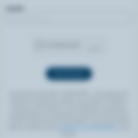
Courriel
En cliquant sur le bouton « INSCRIPTION », vous autorisez les
Producteurs laitiers du Canada à vous envoyer l’infolettre à
l’adresse courriel fournie. Si vous le souhaitez, vous pouvez
vous désabonner en tout temps en cliquant sur le lien prévu à
cet effet, situé au bas de toute infolettre. Pour de plus amples
détails, veuillez lire notre
politique de confidentialité
ou nous
joindre.