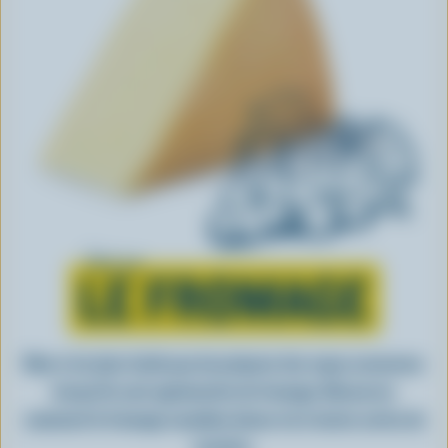
Tout sur
LE FROMAGE
Rien n’est plus facile que de préparer des repas savoureux
lorsqu’ils sont agrémentés de fromage. Découvrez
comment le fromage canadien donne vie à toutes sortes de
recettes.