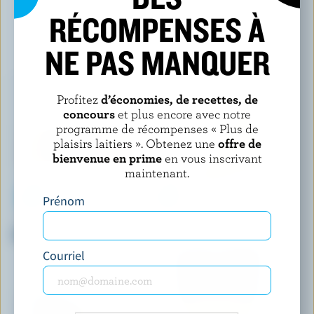
RÉCOMPENSES À
VOUS POURRIEZ AUSSI AIMER
NE PAS MANQUER
Profitez
d’économies, de recettes, de
concours
et plus encore avec notre
programme de récompenses « Plus de
plaisirs laitiers ». Obtenez une
offre de
bienvenue en prime
en vous inscrivant
maintenant.
Prénom
CRACKER BARREL
FROMAGERIE DE L'ISLE
Cheddar marbré léger
Cheddar fort vieilli 1 an
Courriel