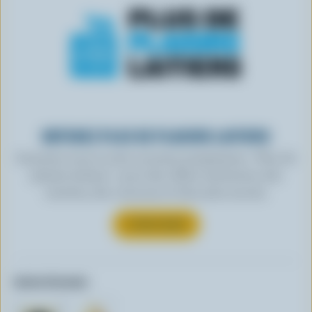
OBTENEZ PLUS DE PLAISIRS LAITIERS
Inscrivez-vous à notre nouveau programme « Plus de
plaisirs laitiers » pour des offres exclusives, des
recettes, des concours et bien plus encore.
S’INSCRIRE
Autres formats: