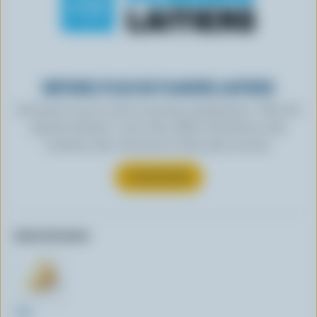
OBTENEZ PLUS DE PLAISIRS LAITIERS
Inscrivez-vous à notre nouveau programme « Plus de
plaisirs laitiers » pour des offres exclusives, des
recettes, des concours et bien plus encore.
S’INSCRIRE
Autres formats:
50g