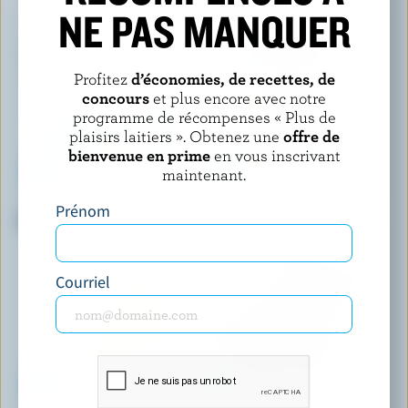
NE PAS MANQUER
Profitez
d’économies, de recettes, de
concours
et plus encore avec notre
programme de récompenses « Plus de
plaisirs laitiers ». Obtenez une
offre de
bienvenue en prime
en vous inscrivant
maintenant.
NORDICA
ADL
Prénom
Fromage cottage 1% M.G.
Cheddar classique coloré 1 an
Courriel