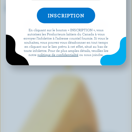
FROMAGERIE DE L'ISLE
BABYBEL
Canotier de l'Isle
Mini Babybel original
DÉCOUVRIR D’AUTRES PRODUITS
En cliquant sur le bouton « INSCRIPTION », vous
autorisez les Producteurs laitiers du Canada à vous
envoyer l’infolettre à l’adresse courriel fournie. Si vous le
souhaitez, vous pouvez vous désabonner en tout temps
en cliquant sur le lien prévu à cet effet, situé au bas de
toute infolettre. Pour de plus amples détails, veuillez lire
notre
politique de confidentialité
ou nous joindre.