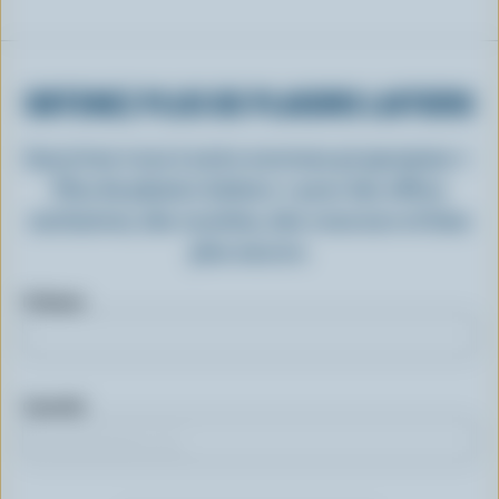
OBTENEZ PLUS DE PLAISIRS LAITIERS
Inscrivez-vous à notre nouveau programme «
Plus de plaisirs laitiers » pour des offres
exclusives, des recettes, des concours et bien
plus encore.
Prénom
Courriel