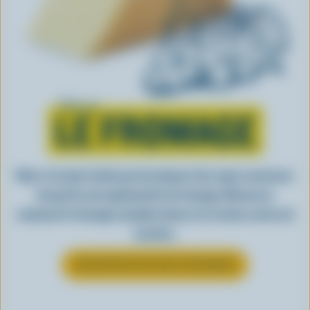
Tout sur
LE FROMAGE
Rien n’est plus facile que de préparer des repas savoureux
lorsqu’ils sont agrémentés de fromage. Découvrez
comment le fromage canadien donne vie à toutes sortes de
recettes.
EN SAVOIR PLUS SUR LE FROMAGE