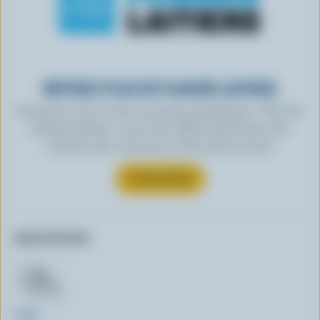
OBTENEZ PLUS DE PLAISIRS LAITIERS
Inscrivez-vous à notre nouveau programme « Plus de
plaisirs laitiers » pour des offres exclusives, des
recettes, des concours et bien plus encore.
S’INSCRIRE
Autres formats:
908g