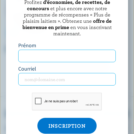
Profitez
d’économies, de recettes, de
concours
et plus encore avec notre
programme de récompenses « Plus de
plaisirs laitiers ». Obtenez une
offre de
bienvenue en prime
en vous inscrivant
maintenant.
CAL & GARY'S
TRIO BAKERY
Prénom
Gâteau au fromage moka
Börek bites ricotta et Feta
DÉCOUVRIR D’AUTRES PRODUITS
Courriel
OBTENEZ PLUS DE PLAISIRS LAITIERS
Inscrivez-vous à notre nouveau programme «