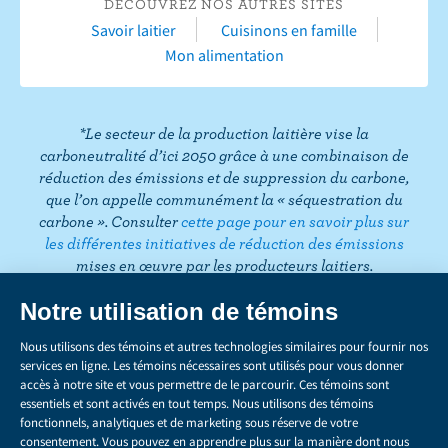
T
DÉCOUVREZ NOS AUTRES SITES
e
u
t
t
k
t
i
Savoir laitier
Cuisinons en famille
b
b
a
t
e
e
k
Mon alimentation
o
e
g
e
d
r
T
o
r
r
I
e
o
k
a
n
s
k
*Le secteur de la production laitière vise la
m
t
carboneutralité d’ici 2050 grâce à une combinaison de
réduction des émissions et de suppression du carbone,
que l’on appelle communément la « séquestration du
carbone ». Consulter
cette page pour en savoir plus sur
les différentes initiatives de réduction des émissions
mises en œuvre par les producteurs laitiers.
CONFIDENTIALITÉ
Share
this
LÉGAL
page
GÉRER LES TÉMOINS