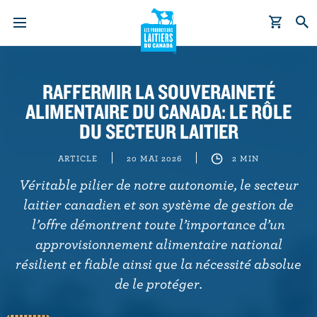
A
l
RAFFERMIR LA SOUVERAINETÉ
l
ALIMENTAIRE DU CANADA: LE RÔLE
e
r
DU SECTEUR LAITIER
a
u
ARTICLE
20 MAI 2026
2 MIN
c
Véritable pilier de notre autonomie, le secteur
o
laitier canadien et son système de gestion de
n
l’offre démontrent toute l’importance d’un
t
approvisionnement alimentaire national
e
résilient et fiable ainsi que la nécessité absolue
n
de le protéger.
u
p