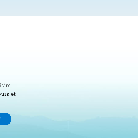
isirs
ours et