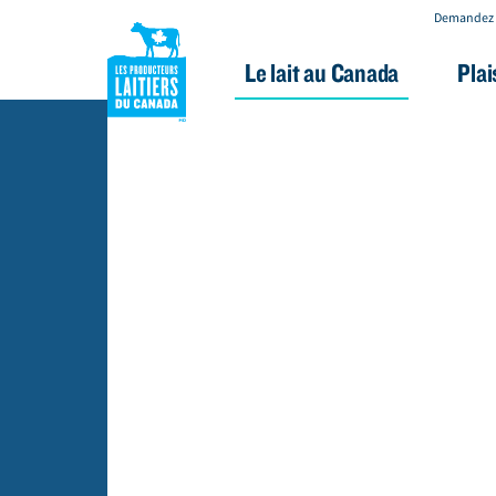
Demandez 
Le lait au Canada
Plai
A
l
l
e
r
a
u
c
o
n
t
e
n