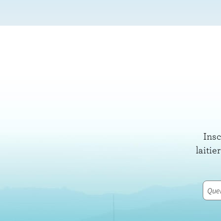
Insc
laitie