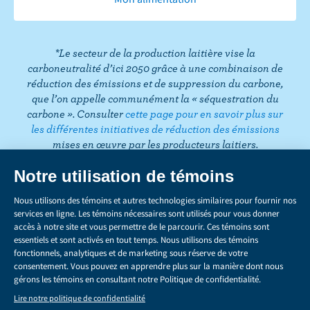
o
e
g
e
d
r
T
o
r
r
I
e
o
k
a
n
s
k
*Le secteur de la production laitière vise la
m
t
carboneutralité d’ici 2050 grâce à une combinaison de
réduction des émissions et de suppression du carbone,
que l’on appelle communément la « séquestration du
carbone ». Consulter
cette page pour en savoir plus sur
les différentes initiatives de réduction des émissions
mises en œuvre par les producteurs laitiers.
CONFIDENTIALITÉ
Share
this
LÉGAL
page
GÉRER LES TÉMOINS