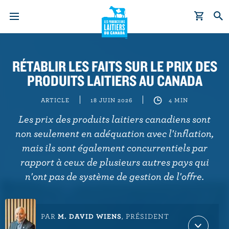
A
l
RÉTABLIR LES FAITS SUR LE PRIX DES
l
PRODUITS LAITIERS AU CANADA
e
r
ARTICLE
18 JUIN 2026
4 MIN
a
u
Les prix des produits laitiers canadiens sont
c
non seulement en adéquation avec l'inflation,
o
mais ils sont également concurrentiels par
n
rapport à ceux de plusieurs autres pays qui
t
n'ont pas de système de gestion de l'offre.
e
n
u
PAR
M. DAVID WIENS
, PRÉSIDENT
p