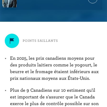
E
r
x
i
p
n
a
c
n
d
i
a
p
u
a
t
POINTS SAILLANTS
l
h
o
r
En 2025, les prix canadiens moyens pour
i
n
des produits laitiers comme le yogourt, le
f
beurre et le fromage étaient inférieurs aux
o
r
prix nationaux moyens aux États-Unis.
m
a
Plus de 9 Canadiens sur 10 estiment qu'il
t
i
est important de s'assurer que le Canada
o
exerce le plus de contrôle possible sur son
n