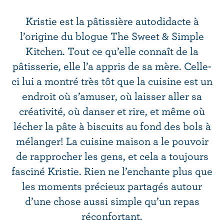
r
i
Kristie est la pâtissière autodidacte à
n
l’origine du blogue The Sweet & Simple
c
Kitchen. Tout ce qu’elle connaît de la
i
p
pâtisserie, elle l’a appris de sa mère. Celle-
a
ci lui a montré très tôt que la cuisine est un
l
endroit où s’amuser, où laisser aller sa
créativité, où danser et rire, et même où
lécher la pâte à biscuits au fond des bols à
mélanger! La cuisine maison a le pouvoir
de rapprocher les gens, et cela a toujours
fasciné Kristie. Rien ne l’enchante plus que
les moments précieux partagés autour
d’une chose aussi simple qu’un repas
réconfortant.