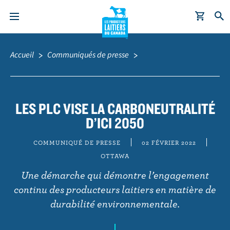
A
Fil
l
d'Ariane
Accueil
Communiqués de presse
l
e
r
a
LES PLC VISE LA CARBONEUTRALITÉ
u
D’ICI 2050
c
o
COMMUNIQUÉ DE PRESSE
02 FÉVRIER 2022
n
OTTAWA
t
Une démarche qui démontre l’engagement
e
continu des producteurs laitiers en matière de
n
durabilité environnementale.
u
p