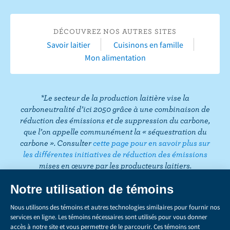
u
a
u
n
w
i
i
r
c
T
s
i
n
n
T
DÉCOUVREZ NOS AUTRES SITES
e
u
t
t
k
t
i
Savoir laitier
Cuisinons en famille
b
b
a
t
e
e
k
Mon alimentation
o
e
g
e
d
r
T
o
r
r
I
e
o
k
a
n
s
k
*Le secteur de la production laitière vise la
m
t
carboneutralité d’ici 2050 grâce à une combinaison de
réduction des émissions et de suppression du carbone,
que l’on appelle communément la « séquestration du
carbone ». Consulter
cette page pour en savoir plus sur
les différentes initiatives de réduction des émissions
mises en œuvre par les producteurs laitiers.
CONFIDENTIALITÉ
Share