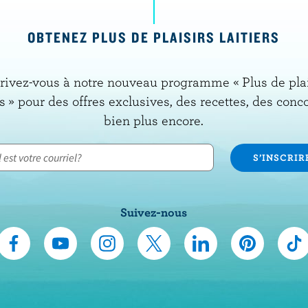
OBTENEZ PLUS DE PLAISIRS LAITIERS
rivez-vous à notre nouveau programme « Plus de pla
rs » pour des offres exclusives, des recettes, des conc
bien plus encore.
Suivez-nous
N
S
N
N
N
N
N
o
’
o
o
o
o
o
u
A
u
u
u
u
u
s
b
s
s
s
s
s