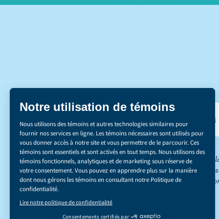
DÉCOUVREZ NOS 
*Le secteur de l
réduction des émis
du carbone ». Co