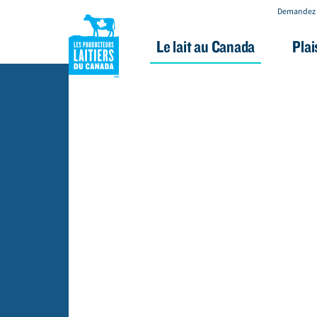
Demandez 
Le lait au Canada
Plai
A
l
l
e
r
a
u
c
o
n
t
e
n