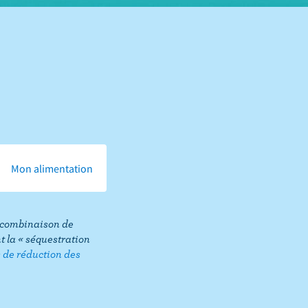
Mon alimentation
ne combinaison de
 la « séquestration
s de réduction des
Share
this
page