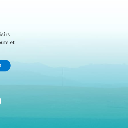
isirs
ours et