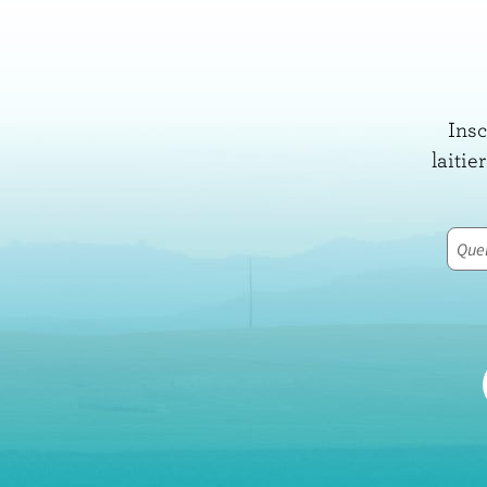
Insc
laitie