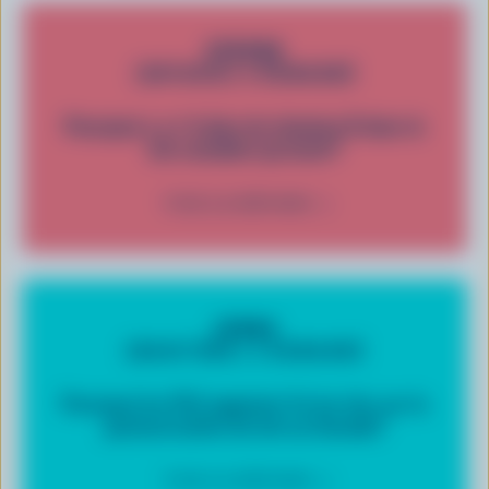
STEVEN
(ONTARIO) A DEMANDÉ
Pourquoi y a-t-il plus de vitamine D dans le
lait canadien qu’avant?
VOIR LA RÉPONSE
JENNA
(MANITOBA) A DEMANDÉ
Pourquoi les PLC appuient-ils les lois sur la
pasteurisation du lait au Canada?
VOIR LA RÉPONSE