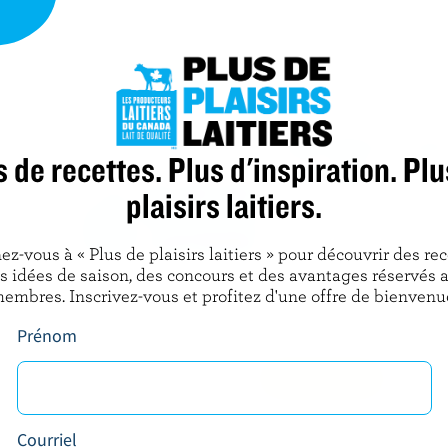
OBTENEZ PLUS 
s de recettes. Plus d'inspiration. Plu
LAITIERS
plaisirs laitiers.
Inscrivez-vous à n
programme « Plus d
ez-vous à « Plus de plaisirs laitiers » pour découvrir des rec
laitiers » pour des o
s idées de saison, des concours et des avantages réservés 
des recettes, des c
embres. Inscrivez-vous et profitez d'une offre de bienvenu
plus encore.
Prénom
S’INSCRIRE
Courriel