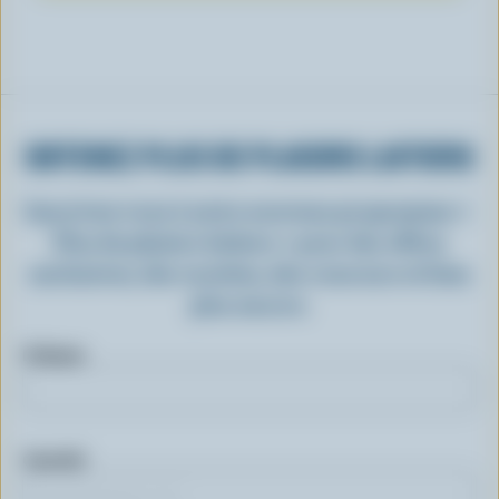
OBTENEZ PLUS DE PLAISIRS LAITIERS
Inscrivez-vous à notre nouveau programme «
Plus de plaisirs laitiers » pour des offres
exclusives, des recettes, des concours et bien
plus encore.
Prénom
Courriel