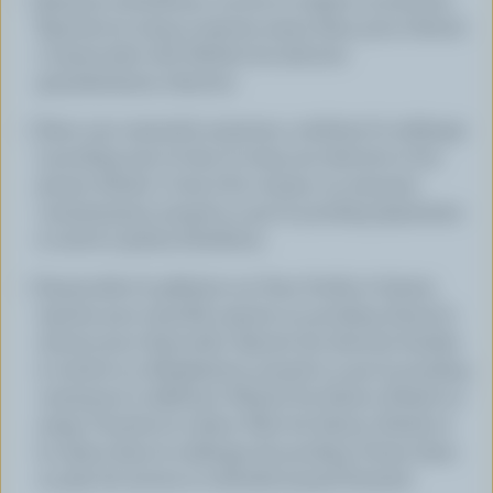
Égoutter le sirop et ajouter assez d’eau pour obtenir
2 tasses (500 ml). Hacher les abricots
grossièrement; réserver.
Dans une casserole moyenne, combiner le mélange
à pouding avec le lait, le sirop aux abricots et les
jaunes d’œufs. Cuire à feu moyen, en remuant
constamment, jusqu’à ce que le pouding épaississe
et arrive à pleine ébullition.
Saupoudrer la gélatine sur l’eau froide et laisser
reposer pour ramollir; ajouter au pouding chaud et
remuer pour dissoudre. Ajouter les abricots hachés
et mettre au réfrigérateur, jusqu’à ce que le pouding
commence à raffermir. Monter les blancs d’œufs en
neige. Fouetter la crème. Plier les blancs d’œufs et
la crème dans le mélange de pouding. Verser dans
un plat de service et refroidir jusqu’à fermeté.