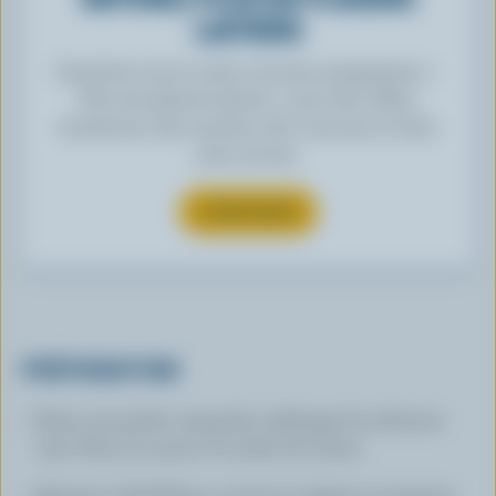
LAITIERS
Inscrivez-vous à notre nouveau programme «
Plus de plaisirs laitiers » pour des offres
exclusives, des recettes, des concours et bien
plus encore.
S’INSCRIRE
PRÉPARATION
Dans une petite casserole, mélanger les abricots
avec l’eau, le sucre et le zeste de citron.
Amener à ébullition; couvrir et mijoter 15 minutes.