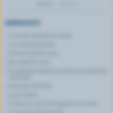
Ingrédients
Préparation
INGRÉDIENTS
1 tasse (250 ml) d’abricots sechés
1 1/2 tasse (375 ml) d’eau
1/2 tasse (125 ml) de sucre
Zeste râpé d’un citron
6 oz (185 g) de mélange de pouding à la vanille (pas
instantané)
2 tasse (500 ml) de lait
2 jaunes d’œufs
1 sachet de 7 g (1/4 oz) de gélatine sans saveur
1/4 tasse (60 ml) d’eau froide