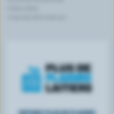
2 blancs d’œufs
1 tasse (250 ml) de crème 35 %
OBTENEZ PLUS DE PLAISIRS