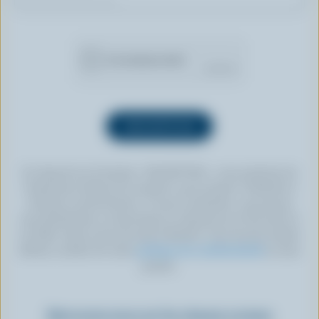
En cliquant sur le bouton « INSCRIPTION », vous autorisez les
Producteurs laitiers du Canada à vous envoyer l’infolettre à
l’adresse courriel fournie. Si vous le souhaitez, vous pouvez
vous désabonner en tout temps en cliquant sur le lien prévu à
cet effet, situé au bas de toute infolettre. Pour de plus amples
détails, veuillez lire notre
politique de confidentialité
ou nous
joindre.
Retrouvez-nous sur les réseaux sociaux