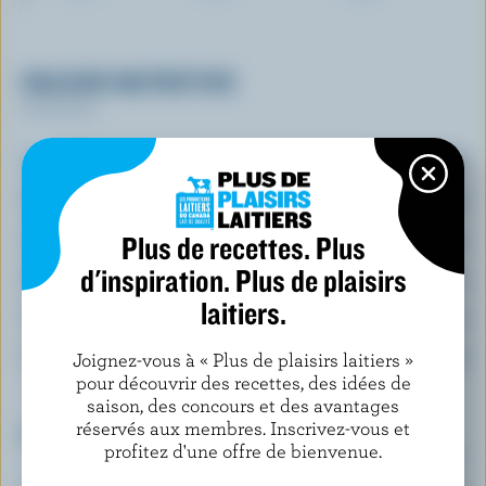
VALEUR NUTRITIVE
Par portion
Énergie:
202 calories
Protéines:
9 g
Glucides:
Plus de recettes. Plus
11 g
d'inspiration. Plus de plaisirs
Matières grasses:
14 g
laitiers.
Fibres:
0.6 g
Sodium:
227 mg
Joignez-vous à « Plus de plaisirs laitiers »
pour découvrir des recettes, des idées de
saison, des concours et des avantages
réservés aux membres. Inscrivez-vous et
Le top 5 des éléments nutritifs
profitez d'une offre de bienvenue.
(% VQ*)