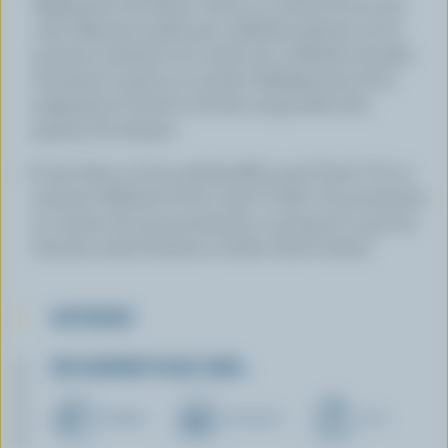
légèrement de farine; tracer un cercle de 8 po (20
cm). Déposer la pâte par cuillerées pleines sur le
pourtour extérieur du cercle; les cuillerées de pâte
devraient à peine se toucher. Badigeonner de la
préparation d'oeuf et de lait; saupoudrer des
graines de sésame.
Cuire dans un four préchauffé à 425 °F (210 °C), 10
minutes. Réduire le feu à 350 °F (180 °C); poursuivre
la cuisson de 45 à 55 minutes, ou jusqu'à ce que les
biscuits soient fermes et dorés. Servir chaud.
ASTUCES
EN SAVOIR PLUS SUR…
BEURRE
FROMAGE
LAIT