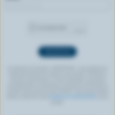
En cliquant sur le bouton « INSCRIPTION », vous autorisez les
Producteurs laitiers du Canada à vous envoyer l’infolettre à
l’adresse courriel fournie. Si vous le souhaitez, vous pouvez
vous désabonner en tout temps en cliquant sur le lien prévu à
cet effet, situé au bas de toute infolettre. Pour de plus amples
détails, veuillez lire notre
politique de confidentialité
ou nous
joindre.