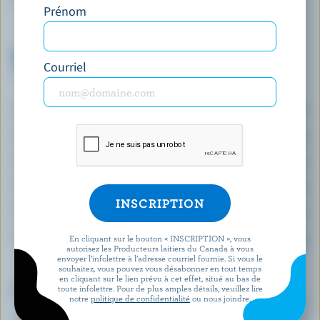
Prénom
VALEUR NUTRITIVE
Courriel
Par portion
Énergie:
261 calories
Protéines:
3 g
Glucides:
20 g
Matières grasses:
20 g
Fibres:
0.7 g
Sodium:
64 mg
En cliquant sur le bouton « INSCRIPTION », vous
autorisez les Producteurs laitiers du Canada à vous
envoyer l’infolettre à l’adresse courriel fournie. Si vous le
souhaitez, vous pouvez vous désabonner en tout temps
en cliquant sur le lien prévu à cet effet, situé au bas de
Le top 5 des éléments nutritifs
toute infolettre. Pour de plus amples détails, veuillez lire
notre
politique de confidentialité
ou nous joindre.
(% VQ*)