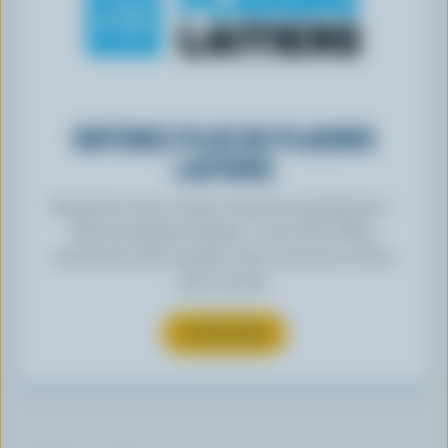
OBTENEZ PLUS DE PLAISIRS
LAITIERS
Inscrivez-vous à notre nouveau programme «
Plus de plaisirs laitiers » pour des offres
exclusives, des recettes, des concours et bien
plus encore.
S’INSCRIRE