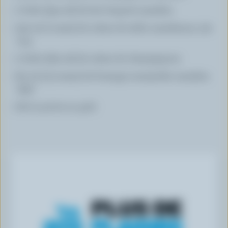
1 boîte (354 ml) de lait évaporé canadien
250 ml (1 tasse) de crème de table canadienne, 15%
m.g.
1 boîte (284 ml) de crème de champignons
80 ml (1/3 tasse) de fromage mozzarella canadien
râpé
Sel et poivre au goût