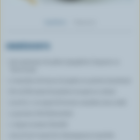
Ingrédients
Préparation
INGRÉDIENTS
500 grammes de pâtes (spaghetti, linguine ou
fettuccine)
2 tranches de bacon (coupées en petites lannières)
60 ml (¼ tasse) de jambon (coupé en cubes)
15 ml (1 c. à soupe) de beurre canadien (non salé)
4 gousses d'ail (émincées)
1 oignon moyen (haché)
125 ml (1/2 tasse) de champignons tranchés