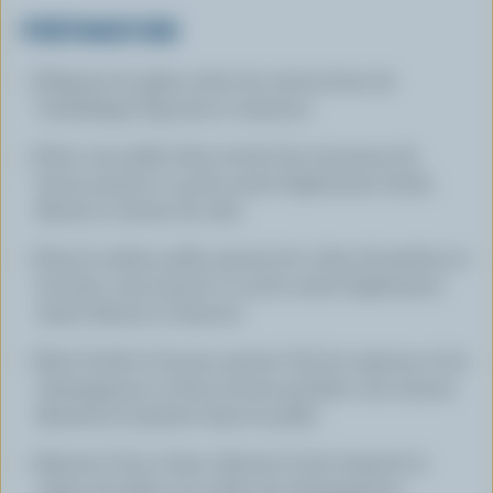
PRÉPARATION
Préparer les pâtes selon les instructions de
l'emballage. Égoutter et réserver.
Dans une poêle, faire revenir les morceaux de
bacon jusqu'à ce qu'ils soient légèrement dorés.
Retirer et mettre de côté.
Dans la même poêle, ajouter les cubes de jambon et
les faire cuire jusqu'à ce qu'ils soient légèrement
dorés. Retirer et réserver.
Faire fondre le beurre, ajouter l'ail, les oignons et les
champignons et faire revenir pendant une minute.
Remettre le jambon dans la poêle.
Ajuster le feu à doux. Ajouter le lait évaporé, la
crème de table et la crème de champignons.