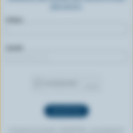
plus encore.
Prénom
Courriel
En cliquant sur le bouton « INSCRIPTION », vous autorisez les