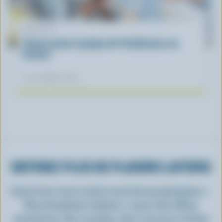
ARTICLE
L’heure juste à propos de l’intolérance au
lactose
04 novembre 2025
OBTENEZ PLUS DE PLAISIRS LAITIERS
Inscrivez-vous à notre nouveau programme «
Plus de plaisirs laitiers » pour des offres
exclusives, des recettes, des concours et bien