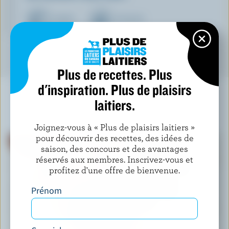
BEURRE
FROMAGE
Plus de recettes. Plus
d'inspiration. Plus de plaisirs
laitiers.
À NE PAS MANQUER
Joignez-vous à « Plus de plaisirs laitiers »
pour découvrir des recettes, des idées de
saison, des concours et des avantages
réservés aux membres. Inscrivez-vous et
profitez d'une offre de bienvenue.
Prénom