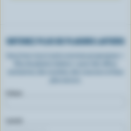
OBTENEZ PLUS DE PLAISIRS LAITIERS
Inscrivez-vous à notre nouveau programme «
Plus de plaisirs laitiers » pour des offres
exclusives, des recettes, des concours et bien
plus encore.
Prénom
Courriel