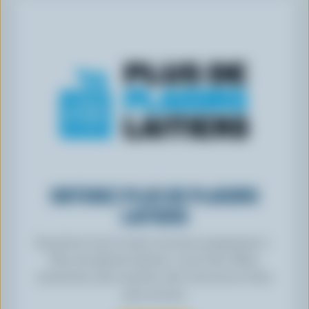
OBTENEZ PLUS DE PLAISIRS
LAITIERS
Inscrivez-vous à notre nouveau programme «
Plus de plaisirs laitiers » pour des offres
exclusives, des recettes, des concours et bien
plus encore.