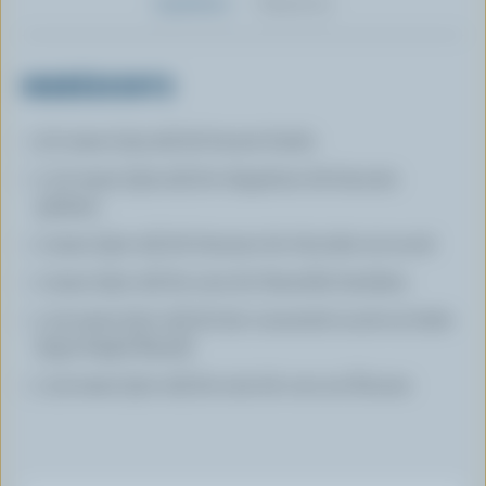
Ingrédients
Préparation
INGRÉDIENTS
1/2 tasse (125 ml) de beurre fondu
1 1/2 tasse (375 ml) de chapelure de biscuits
graham
1 tasse (250 ml) de brisures de chocolat mi-sucré
1 tasse (250 ml) de noix de Grenoble hachées
1 1/4 tasse (310 ml) de lait concentré sucré en boîte
(type Eagle Brand)
1 1/4 tasse (310 ml) de noix de coco en flocons