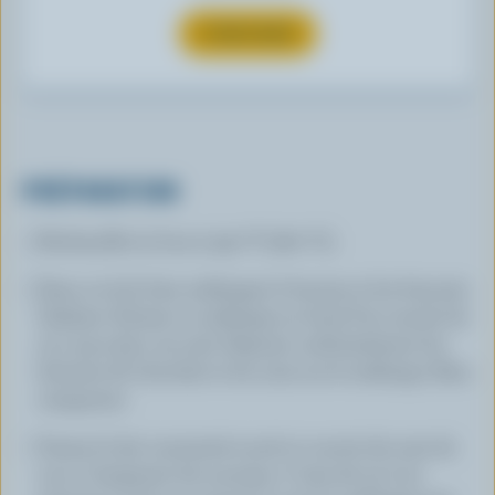
S’INSCRIRE
PRÉPARATION
Préchauffer le four à 350 °F (180 °C).
Dans un bol, bien mélanger le beurre et les biscuits
Graham. Presser ce mélange au fond d'un moule de
13 x 9 po (33 x 23 cm). Déposer uniformément les
brisures de chocolat et les noix sur le mélange. Bien
compacter.
Verser le lait concentré sucré et couvrir de noix de
coco. Compacter de nouveau. Cuire de 20 à 25