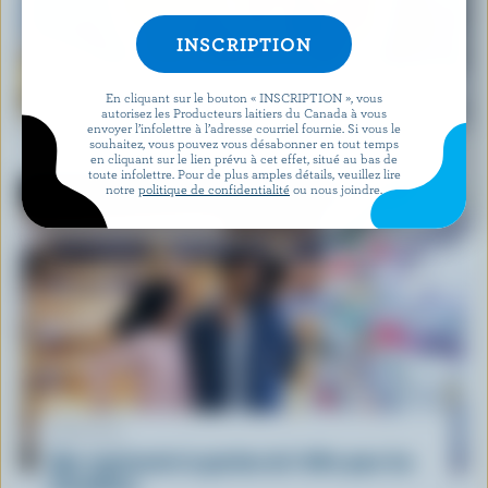
RECETTE
En cliquant sur le bouton « INSCRIPTION », vous
Pennes crémeuses à la saucisse italienne
autorisez les Producteurs laitiers du Canada à vous
envoyer l’infolettre à l’adresse courriel fournie. Si vous le
souhaitez, vous pouvez vous désabonner en tout temps
en cliquant sur le lien prévu à cet effet, situé au bas de
toute infolettre. Pour de plus amples détails, veuillez lire
notre
politique de confidentialité
ou nous joindre.
ARTICLE
Que représente la gestion de l'offre pour les
Canadiens