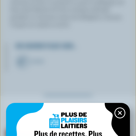
minutes au four ou jusqu'à ce que le mélange soit
bien doré. Retirer du four et laisser refroidir
pendant 10 minutes avant de réfrigérer 2 heures.
Couper en carrés et servir.
EN SAVOIR PLUS SUR…
BEURRE
À NE PAS MANQUER
Plus de recettes. Plus