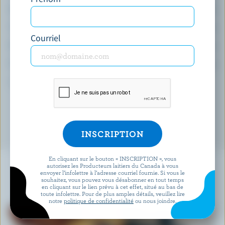
Magnésium:
6 %
Thiamine:
6 %
Courriel
Riboflavine:
5 %
Fer:
4 %
*pourcentage de la
valeur quotidienne
En cliquant sur le bouton « INSCRIPTION », vous
autorisez les Producteurs laitiers du Canada à vous
envoyer l’infolettre à l’adresse courriel fournie. Si vous le
souhaitez, vous pouvez vous désabonner en tout temps
en cliquant sur le lien prévu à cet effet, situé au bas de
À NE PAS MANQUER
toute infolettre. Pour de plus amples détails, veuillez lire
notre
politique de confidentialité
ou nous joindre.