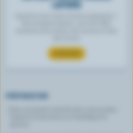
LAITIERS
Inscrivez-vous à notre nouveau programme «
Plus de plaisirs laitiers » pour des offres
exclusives, des recettes, des concours et bien
plus encore.
S’INSCRIRE
PRÉPARATION
Dans une grande casserole, faire cuire les pâtes
d'après les instructions sur l'emballage; les
égoutter.