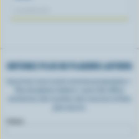
04 novembre 2025
OBTENEZ PLUS DE PLAISIRS LAITIERS
Inscrivez-vous à notre nouveau programme «
Plus de plaisirs laitiers » pour des offres
exclusives, des recettes, des concours et bien
plus encore.
Prénom