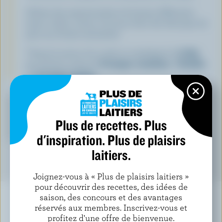
Utilisez des emporte-pièces de formes différentes
(coeur, étoile, ourson, etc.) pour faire des découpes de
pain aux formes amusantes.
*Variez la saveur de ce plat en remplaçant le
Colby
par d'autres sortes de
fromages
canadiens
:
Cheddar
ou
Fromage marbré
.
EN SAVOIR PLUS SUR…
Plus de recettes. Plus
FROMAGE
LAIT
d'inspiration. Plus de plaisirs
laitiers.
Joignez-vous à « Plus de plaisirs laitiers »
pour découvrir des recettes, des idées de
saison, des concours et des avantages
réservés aux membres. Inscrivez-vous et
profitez d'une offre de bienvenue.
À NE PAS MANQUER