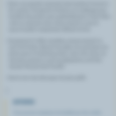
Dans une grande casserole, faire fondre le beurre à
feu moyen. Incorporer la farine et le mélange pour
bouillon de poulet, puis, graduellement, le lait. Faire
cuire en remuant sans cesse, jusqu'à ce que la
sauce bouille et épaississe. Retirer du feu.
Incorporer le Colby canadien; remuer jusqu'à ce
qu'il soit fondu. Ajouter les pâtes, les saucisses, les
petits pois et le ketchup; faire cuire à feu doux, en
remuant, jusqu'à ce que la préparation soit bien
chaude. Ne pas faire bouillir.
Servir avec des découpes de pain grillé.
ASTUCES
Vous pouvez remplacer les farfalle par des rotelle..