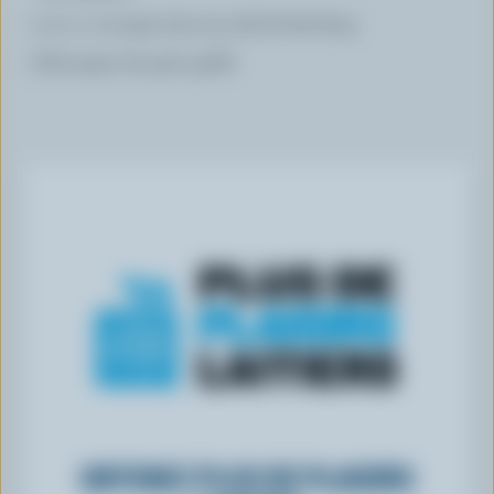
1 à 2 c. à soupe (15 à 30 ml) de ketchup
Découpes de pain grillé
OBTENEZ PLUS DE PLAISIRS