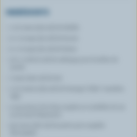
INGRÉDIENTS
1 1/2 tasse (375 ml) de farfalle
2 c. à soupe (30 ml) de beurre
2 c. à soupe (30 ml) de farine
1/2 c. à thé (2 ml) de mélange pour bouillon de
poulet
1 tasse (250 ml) de lait
1 1/2 tasses (375 ml) de fromage Colby* canadien
râpé
4 saucisses à hot-dog coupées en rondelles de 1/4
po (5 mm) d'épaisseur
3/4 tasse (180 ml) de petits pois surgelés
décongelés