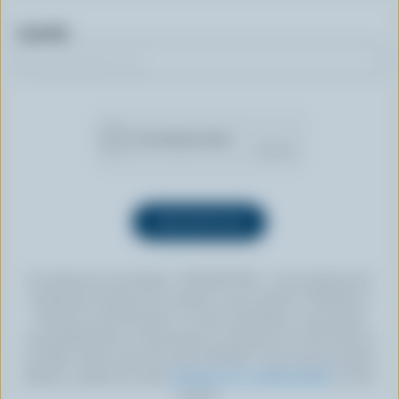
Courriel
En cliquant sur le bouton « INSCRIPTION », vous autorisez les
Producteurs laitiers du Canada à vous envoyer l’infolettre à
l’adresse courriel fournie. Si vous le souhaitez, vous pouvez
vous désabonner en tout temps en cliquant sur le lien prévu à
cet effet, situé au bas de toute infolettre. Pour de plus amples
détails, veuillez lire notre
politique de confidentialité
ou nous
joindre.