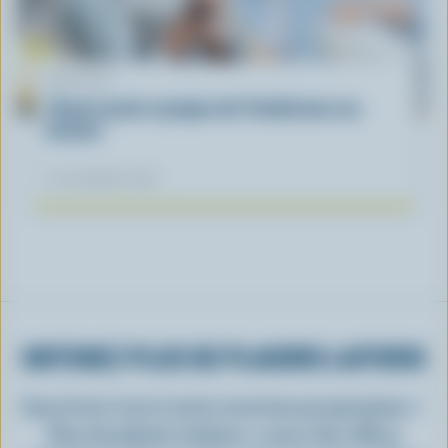
ARTICLE
L’heure juste à propos de l’intolérance au
lactose
04 novembre 2025
OBTENEZ PLUS DE PLAISIRS LAITIERS
Inscrivez-vous à notre nouveau programme «
Plus de plaisirs laitiers » pour des offres