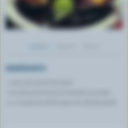
Ingrédients
Préparation
Nutrition
INGRÉDIENTS
1 tasse (250 ml) de lait chaud
6 oz (180 g) de brisures de chocolat mi-sucrées
2 c. à soupe (30 ml) de liqueur de café (facultatif)