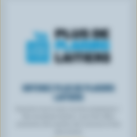
OBTENEZ PLUS DE PLAISIRS
LAITIERS
Inscrivez-vous à notre nouveau programme «
Plus de plaisirs laitiers » pour des offres
exclusives, des recettes, des concours et bien
plus encore.