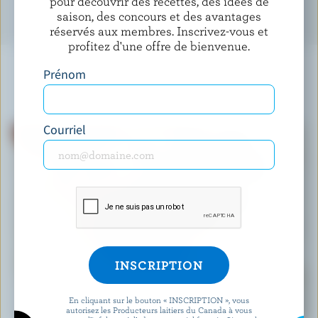
pour découvrir des recettes, des idées de
saison, des concours et des avantages
réservés aux membres. Inscrivez-vous et
profitez d'une offre de bienvenue.
Prénom
À NE PAS MANQUER
Courriel
RECETTE
En cliquant sur le bouton « INSCRIPTION », vous
Muffins faciles aux bleuets
autorisez les Producteurs laitiers du Canada à vous