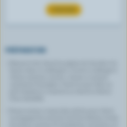
S’INSCRIRE
PRÉPARATION
Déposer le lait chaud, les pépites de chocolat et la
liqueur dans un mélangeur. Couvrir et mélanger à
vitesse moyenne, environ 1 minute, ou jusqu'à
consistance homogène. Verser la sauce dans un
petit récipient et conserver au chaud au-dessus
d'une chandelle.
Donne environ 2 tasses (500 ml) de sauce. Servir
accompagné de morceaux de fruits (fraises, boules
de melons, sections de mandarines, nectarines, etc.