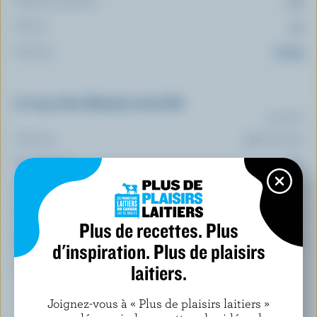
5 g
Fibres:
1 g
Sodium:
13 mg
Le top 5 des éléments nutritifs
(% VQ*)
Calcium:
3 % /
36 mg
Magnésium:
9 %
Vitamine B12:
6 %
Vitamine D:
6 %
Plus de recettes. Plus
Zinc:
4 %
d'inspiration. Plus de plaisirs
laitiers.
*pourcentage de la
valeur quotidienne
Joignez-vous à « Plus de plaisirs laitiers »