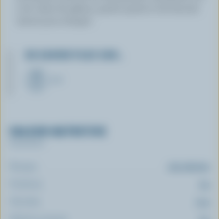
), de cubes de gâteau quatre-quarts et de biscuits
nature pour tremper.
EN SAVOIR PLUS SUR…
LAIT
VALEUR NUTRITIVE
Par portion
Énergie:
103 calories
Protéines:
2 g
Glucides:
14 g
Matières grasses: