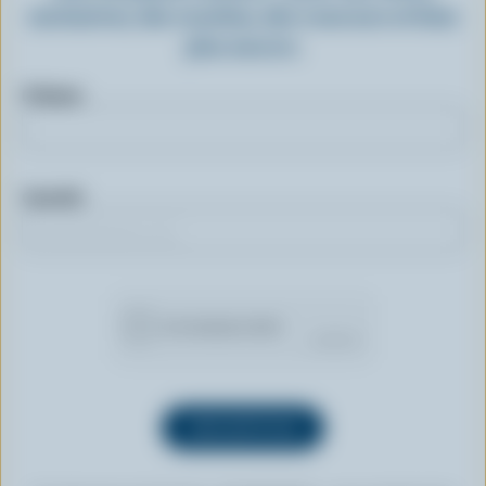
exclusives, des recettes, des concours et bien
plus encore.
Prénom
Courriel