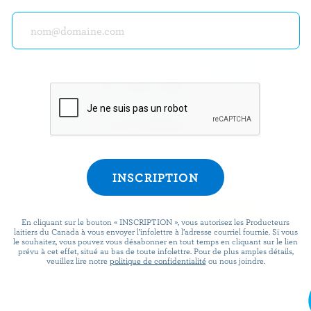
OBTENEZ PLUS 
LAITIERS
Inscrivez-vous à n
programme « Plus d
laitiers » pour des o
des recettes, des c
plus encore.
S’INSCRIRE
En cliquant sur le bouton « INSCRIPTION », vous autorisez les Producteurs
laitiers du Canada à vous envoyer l’infolettre à l’adresse courriel fournie. Si vous
le souhaitez, vous pouvez vous désabonner en tout temps en cliquant sur le lien
prévu à cet effet, situé au bas de toute infolettre. Pour de plus amples détails,
veuillez lire notre
politique de confidentialité
ou nous joindre.