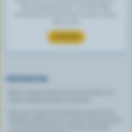
Plus de plaisirs laitiers » pour des offres
exclusives, des recettes, des concours et bien
plus encore.
S’INSCRIRE
PRÉPARATION
Rincer soigneusement le riz à l'eau froide et le
laisser tremper pendant 20 minutes.
Dans une casserole à fond épais, porter le lait à
ébullition. Réduire le feu et laisser mijoter jusqu'à
ce que le lait épaississe et réduise de moitié.