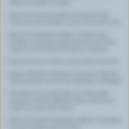
Remuer de temps en temps.
Ajouter le riz trempé après avoir égoutté l'eau.
Cuire à feu doux jusqu'à ce que le riz soit bien cuit.
Ajouter les amandes hachées et laisser cuire
pendant 15 minutes supplémentaires à feu doux
jusqu'à ce que le kheer soit épais et crémeux.
Ajouter le sucre et laisser cuire quelques minutes.
Laisser refroidir à température ambiante. Une fois
refroidi, ajouter l'eau de rose, mélanger et réfrigérer.
Chauffer le four à 350 F (180 C) et faire griller
quelques amandes effilés pendant 5 minutes ou
jusqu'à ce qu'ils soient dorés.
Garnir de lamelles d'amandes grillées et de pétales
de roses séchées avant de servir.