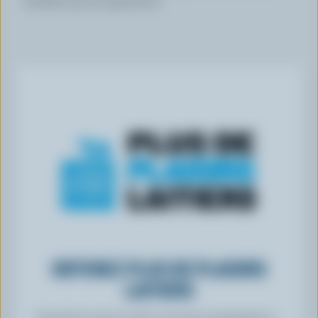
séchées pour la garniture
OBTENEZ PLUS DE PLAISIRS
LAITIERS
Inscrivez-vous à notre nouveau programme «