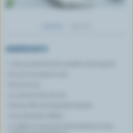
Ingrédients
Préparation
INGRÉDIENTS
1 litre (4 tasses) de lait canadien entier (3,25 %)
60 g. de riz à grains courts
60 g. de sucre
3-4 gouttes d'eau de rose
¾ tasse (180 ml) d'amandes hachées
25 g. d'amandes effilées
2 cuillères à soupe (30 ml) de pétales de roses