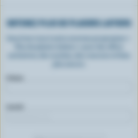
OBTENEZ PLUS DE PLAISIRS LAITIERS
Inscrivez-vous à notre nouveau programme «
Plus de plaisirs laitiers » pour des offres
exclusives, des recettes, des concours et bien
plus encore.
Prénom
Courriel