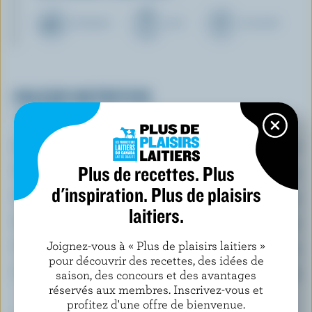
FROMAGE
LAIT
YOGOURT
VALEUR NUTRITIVE
Par portion
Énergie:
216 calories
Plus de recettes. Plus
Protéines:
12 g
d'inspiration. Plus de plaisirs
Glucides:
15 g
laitiers.
Matières grasses:
12 g
Joignez-vous à « Plus de plaisirs laitiers »
Fibres:
2.7 g
pour découvrir des recettes, des idées de
Sodium:
279 mg
saison, des concours et des avantages
réservés aux membres. Inscrivez-vous et
profitez d'une offre de bienvenue.