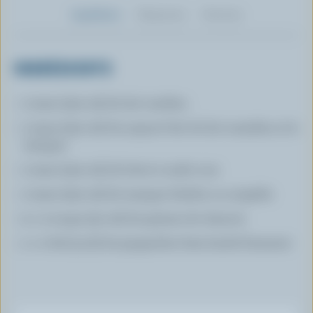
Ingrédients
Préparation
Nutrition
INGRÉDIENTS
1 tasse (250 ml) de lait candien
1 tasse (250 ml) de yogourt fait de lait canadien, à la
mangue
1 tasse (250 ml) de bette à carde crue
1 tasse (250 ml) de mangue fraîche ou surgelée
2 c. à soupe (30 ml) de graines de chanvre
1 c. à thé (5 ml) de gingembre frais haché finement