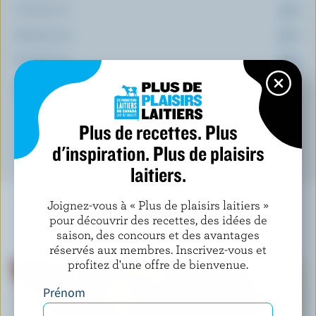
Vitamine C:
51 %
Magnésium:
27 %
Riboflavine:
26 %
*pourcentage de la
valeur quotidienne
Plus de recettes. Plus
d'inspiration. Plus de plaisirs
laitiers.
Joignez-vous à « Plus de plaisirs laitiers »
pour découvrir des recettes, des idées de
saison, des concours et des avantages
À NE PAS MANQUER
réservés aux membres. Inscrivez-vous et
profitez d'une offre de bienvenue.
Prénom