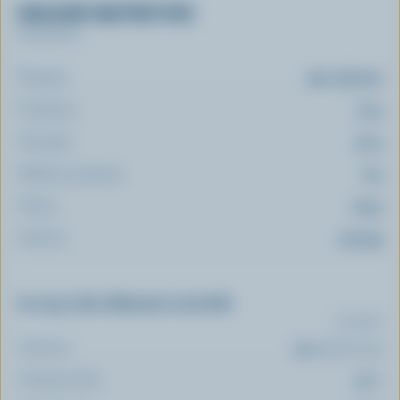
VALEUR NUTRITIVE
Par portion
Énergie:
231 calories
Protéines:
10 g
Glucides:
37 g
Matières grasses:
6 g
Fibres:
2.9 g
Sodium:
142 mg
Le top 5 des éléments nutritifs
(% VQ*)
Calcium:
24 % /
307 mg
Vitamine B12:
51 %