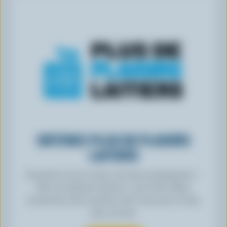
OBTENEZ PLUS DE PLAISIRS
LAITIERS
Inscrivez-vous à notre nouveau programme «
Plus de plaisirs laitiers » pour des offres
exclusives, des recettes, des concours et bien
plus encore.