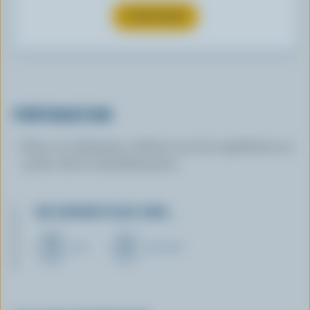
S’INSCRIRE
PRÉPARATION
Dans un mélangeur, réduire tous les ingrédients en
purée. Servir immédiatement.
EN SAVOIR PLUS SUR…
LAIT
YOGOURT