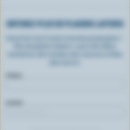
OBTENEZ PLUS DE PLAISIRS LAITIERS
Inscrivez-vous à notre nouveau programme «
Plus de plaisirs laitiers » pour des offres
exclusives, des recettes, des concours et bien
plus encore.
Prénom
Courriel