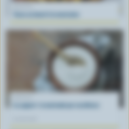
RECETTE
Tacos au boeuf à la mexicaine
ARTICLE
Le yogourt : la marinade par excellence
30 mars 2026