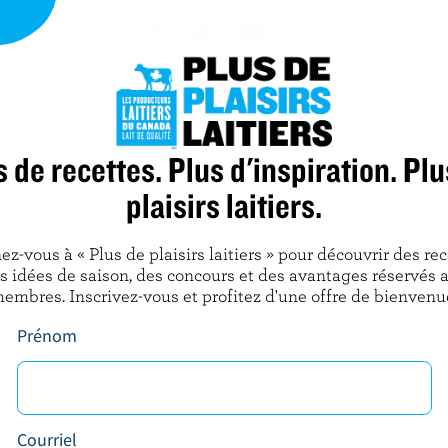
LAITIERS
Inscrivez-vous à n
programme « Plus d
laitiers » pour des o
des recettes, des c
s de recettes. Plus d'inspiration. Plu
plus encore.
plaisirs laitiers.
S’INSCRIRE
ez-vous à « Plus de plaisirs laitiers » pour découvrir des rec
s idées de saison, des concours et des avantages réservés 
embres. Inscrivez-vous et profitez d'une offre de bienvenu
Prénom
PRÉPARATION
Dans une tasse à mesurer allant au four à mi
Courriel