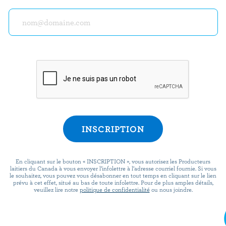
PRÉPARATION
Mélanger les flocons d’avoine, le yogourt et le
et couvrir, puis réfrigérer toute une nuit.
Le lendemain matin, ajouter le sirop d’érable,
la vanille au mélange de flocons d’avoine et 
En cliquant sur le bouton « INSCRIPTION », vous autorisez les Producteurs
laitiers du Canada à vous envoyer l’infolettre à l’adresse courriel fournie. Si vous
Garnir le muesli de pêches tranchées, de frai
le souhaitez, vous pouvez vous désabonner en tout temps en cliquant sur le lien
prévu à cet effet, situé au bas de toute infolettre. Pour de plus amples détails,
de graines de citrouille, d’amandes entières 
veuillez lire notre
politique de confidentialité
ou nous joindre.
flocons d’avoine.