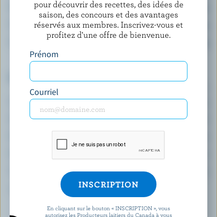
pour découvrir des recettes, des idées de
Matières grasses:
5 g
saison, des concours et des avantages
réservés aux membres. Inscrivez-vous et
Fibres:
3.9 g
profitez d'une offre de bienvenue.
Sodium:
110 mg
Prénom
Le top 5 des éléments nutritifs
(% VQ*)
Courriel
Calcium:
9 % /
119 mg
Sélénium:
26 %
Magnésium:
22 %
Phosphore:
17 %
Vitamine A:
17 %
*pourcentage de la
valeur quotidienne
En cliquant sur le bouton « INSCRIPTION », vous
autorisez les Producteurs laitiers du Canada à vous