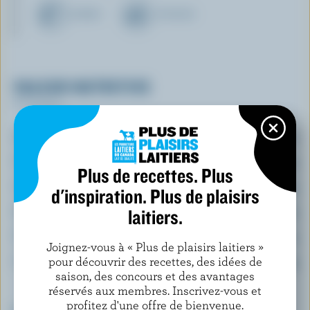
BEURRE
FROMAGE
VALEUR NUTRITIVE
Par portion
Énergie:
252 calories
Protéines:
8 g
Plus de recettes. Plus
Glucides:
37 g
d'inspiration. Plus de plaisirs
laitiers.
Matières grasses:
8 g
Fibres:
3.1 g
Joignez-vous à « Plus de plaisirs laitiers »
pour découvrir des recettes, des idées de
Sodium:
385 mg
saison, des concours et des avantages
réservés aux membres. Inscrivez-vous et
profitez d'une offre de bienvenue.