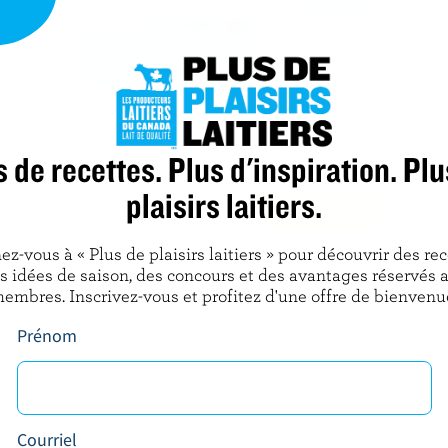
LAITIERS
Inscrivez-vous à n
programme « Plus d
laitiers » pour des o
des recettes, des c
plus encore.
s de recettes. Plus d'inspiration. Plu
plaisirs laitiers.
S’INSCRIRE
ez-vous à « Plus de plaisirs laitiers » pour découvrir des rec
s idées de saison, des concours et des avantages réservés 
embres. Inscrivez-vous et profitez d'une offre de bienvenu
Prénom
PRÉPARATION
Faire blanchir le bacon ou la pancetta à l'eau
Courriel
3 minutes, puis égoutter et réserver.