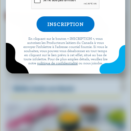
À NE PAS MANQUER
En cliquant sur le bouton « INSCRIPTION », vous
autorisez les Producteurs laitiers du Canada à vous
envoyer l’infolettre à l’adresse courriel fournie. Si vous le
souhaitez, vous pouvez vous désabonner en tout temps
en cliquant sur le lien prévu à cet effet, situé au bas de
toute infolettre. Pour de plus amples détails, veuillez lire
notre
politique de confidentialité
ou nous joindre.
RECETTE
Muffins faciles aux bleuets