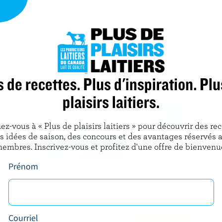
Penne cuits
Flocons de piment fort (facultatif)
s de recettes. Plus d'inspiration. Plu
plaisirs laitiers.
OBTENEZ PLUS 
LAITIERS
ez-vous à « Plus de plaisirs laitiers » pour découvrir des rec
s idées de saison, des concours et des avantages réservés 
Inscrivez-vous à n
embres. Inscrivez-vous et profitez d'une offre de bienvenu
programme « Plus d
Prénom
laitiers » pour des o
des recettes, des c
plus encore.
Courriel