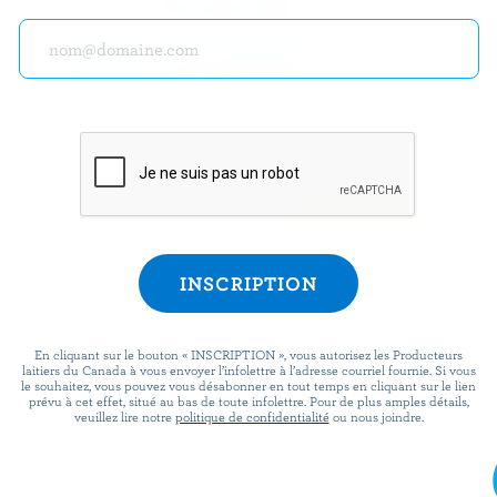
Inscrivez-vous à n
programme « Plus d
laitiers » pour des o
des recettes, des c
plus encore.
S’INSCRIRE
En cliquant sur le bouton « INSCRIPTION », vous autorisez les Producteurs
laitiers du Canada à vous envoyer l’infolettre à l’adresse courriel fournie. Si vous
le souhaitez, vous pouvez vous désabonner en tout temps en cliquant sur le lien
PRÉPARATION
prévu à cet effet, situé au bas de toute infolettre. Pour de plus amples détails,
veuillez lire notre
politique de confidentialité
ou nous joindre.
Préchauffer le four à 425 °F (220 °C). Dérouler
pâte et les placer l’une à côté de l’autre (en l