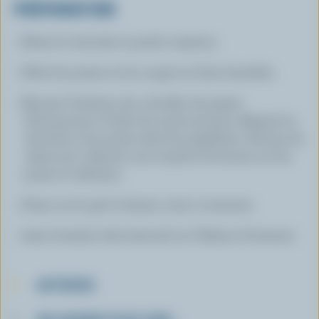
PRÉPARATION
Briser le chocolat en petits copeaux.
Peler les poires et les couper en fines lamelles.
Beurrer l'intérieur de 4 feuilles de papier
d'aluminium à l'aide d'un petit pinceau. Répartir le
chocolat et les poires dans les papillotes. Arroser de
crème 35 %. Ajouter une noisette de beurre sur les
poires et refermer.
Poser sur le gril et laisser cuire 10 minutes.
Jean Soulard, chef exécutif, Le Château Frontenac
ASTUCES