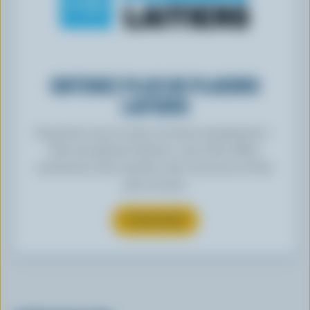
OBTENEZ PLUS DE PLAISIRS
LAITIERS
Inscrivez-vous à notre nouveau programme «
Plus de plaisirs laitiers » pour des offres
exclusives, des recettes, des concours et bien
plus encore.
S’INSCRIRE