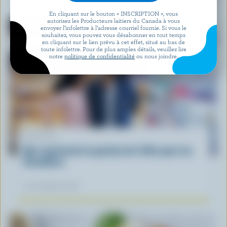
En cliquant sur le bouton « INSCRIPTION », vous
autorisez les Producteurs laitiers du Canada à vous
envoyer l’infolettre à l’adresse courriel fournie. Si vous le
souhaitez, vous pouvez vous désabonner en tout temps
en cliquant sur le lien prévu à cet effet, situé au bas de
toute infolettre. Pour de plus amples détails, veuillez lire
notre
politique de confidentialité
ou nous joindre.
ARTICLE
Que représente la gestion de l'offre pour les
Canadiens
12 novembre 2025