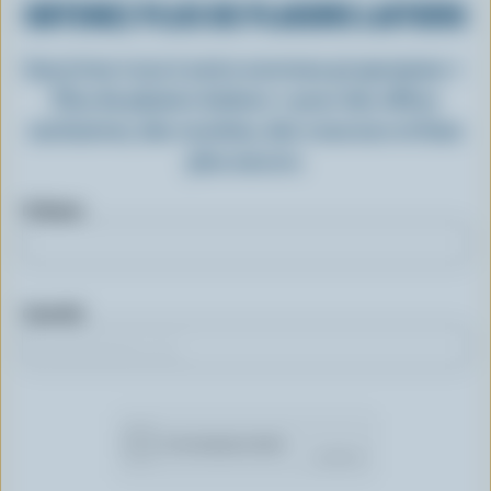
OBTENEZ PLUS DE PLAISIRS LAITIERS
Inscrivez-vous à notre nouveau programme «
Plus de plaisirs laitiers » pour des offres
exclusives, des recettes, des concours et bien
plus encore.
Prénom
Courriel