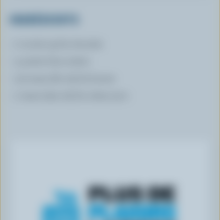
INGRÉDIENTS
7 oz (210 g) de chocolat
4 poires bien mûres
1/4 tasse (60 ml) de beurre
1 tasse (250 ml) de crème 35 %