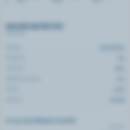
VALEUR NUTRITIVE
Par portion
Énergie:
313 calories
Protéines:
8 g
Glucides:
48 g
Matières grasses:
11 g
Fibres:
3.3 g
Sodium:
161 mg
Le top 5 des éléments nutritifs
(% VQ*)