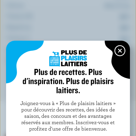
Calcium:
6 % /
78 mg
Vitamine B6:
50 %
Magnésium:
25 %
Vitamine C:
24 %
Folate:
18 %
*pourcentage de la
valeur quotidienne
Plus de recettes. Plus
d'inspiration. Plus de plaisirs
laitiers.
Joignez-vous à « Plus de plaisirs laitiers »
pour découvrir des recettes, des idées de
saison, des concours et des avantages
réservés aux membres. Inscrivez-vous et
À NE PAS MANQUER
profitez d'une offre de bienvenue.