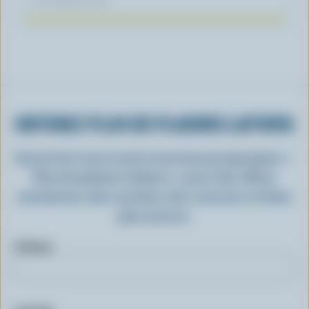
OBTENEZ PLUS DE PLAISIRS LAITIERS
Inscrivez-vous à notre nouveau programme «
Plus de plaisirs laitiers » pour des offres
exclusives, des recettes, des concours et bien
plus encore.
Prénom