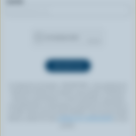
Courriel
En cliquant sur le bouton « INSCRIPTION », vous autorisez les
Producteurs laitiers du Canada à vous envoyer l’infolettre à
l’adresse courriel fournie. Si vous le souhaitez, vous pouvez
vous désabonner en tout temps en cliquant sur le lien prévu à
cet effet, situé au bas de toute infolettre. Pour de plus amples
détails, veuillez lire notre
politique de confidentialité
ou nous
joindre.