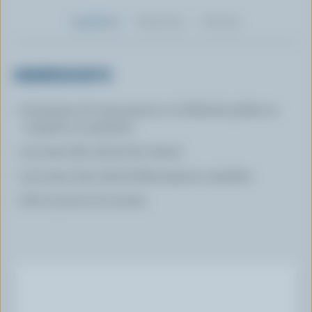
Ingrédients
Préparation
Nutrition
INGRÉDIENTS
6 pommes de terre jaunes ou Goldrush pelées et
coupées en quartiers
1/4 tasse (60 ml) de lait chaud
2/3 tasse (150 ml) de Mascarpone canadien
Sel et poivre du moulin