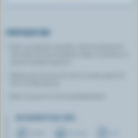
PRÉPARATION
Dans une grande casserole, cuire les pommes de
terre dans de l'eau bouillante salée, 20 minutes, ou
jusqu'à tendreté; égoutter.
Réduire les pommes de terre en purée; ajouter le
lait et le Mascarpone.
Saler et poivrer et servir immédiatement.
EN SAVOIR PLUS SUR…
BEURRE
FROMAGE
LAIT