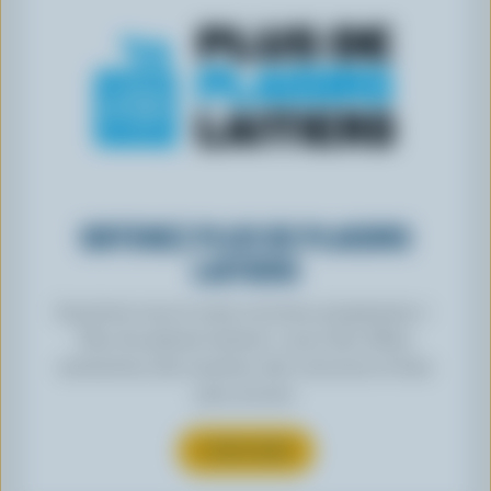
OBTENEZ PLUS DE PLAISIRS
LAITIERS
Inscrivez-vous à notre nouveau programme «
Plus de plaisirs laitiers » pour des offres
exclusives, des recettes, des concours et bien
plus encore.
S’INSCRIRE