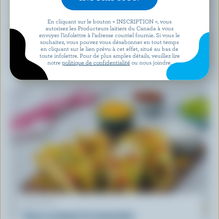
En cliquant sur le bouton « INSCRIPTION », vous
autorisez les Producteurs laitiers du Canada à vous
envoyer l’infolettre à l’adresse courriel fournie. Si vous le
souhaitez, vous pouvez vous désabonner en tout temps
RECETTE
en cliquant sur le lien prévu à cet effet, situé au bas de
toute infolettre. Pour de plus amples détails, veuillez lire
Muffins faciles aux bleuets
notre
politique de confidentialité
ou nous joindre.
RECETTE
Tacos au boeuf à la mexicaine