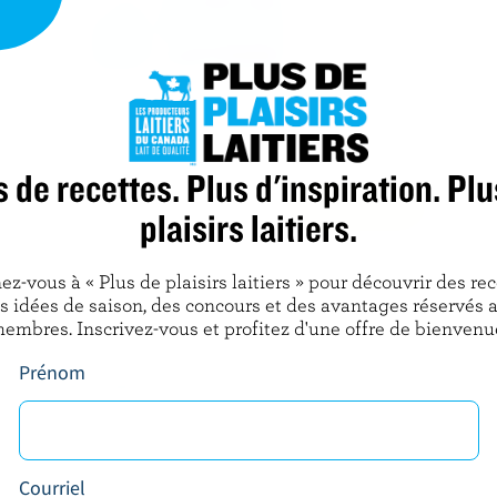
Inscrivez-vous à n
programme « Plus d
laitiers » pour des o
des recettes, des c
plus encore.
s de recettes. Plus d'inspiration. Plu
S’INSCRIRE
plaisirs laitiers.
ez-vous à « Plus de plaisirs laitiers » pour découvrir des rec
s idées de saison, des concours et des avantages réservés 
embres. Inscrivez-vous et profitez d'une offre de bienvenu
Prénom
PRÉPARATION
Préchauffer le four à 425 °F (220 °C).
Courriel
Tapisser une petite plaque à biscuits avec re