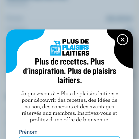
Par portion
Énergie:
169 calories
Protéines:
3 g
Glucides:
8 g
Matières grasses:
15 g
Plus de recettes. Plus
Fibres:
2.3 g
d'inspiration. Plus de plaisirs
Sodium:
187 mg
laitiers.
Joignez-vous à « Plus de plaisirs laitiers »
Le top 5 des éléments nutritifs
pour découvrir des recettes, des idées de
(% VQ*)
saison, des concours et des avantages
Calcium:
4 % /
47 mg
réservés aux membres. Inscrivez-vous et
profitez d'une offre de bienvenue.
Folate:
42 %
Prénom
Vitamine C:
26 %