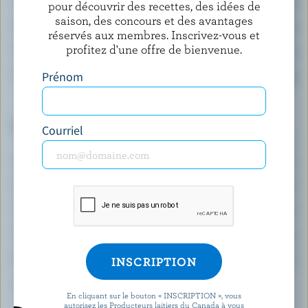
Glucides:
22 g
pour découvrir des recettes, des idées de
saison, des concours et des avantages
Matières grasses:
17 g
réservés aux membres. Inscrivez-vous et
profitez d'une offre de bienvenue.
Fibres:
3.4 g
Sodium:
Prénom
804 mg
Le top 5 des éléments nutritifs
Courriel
(% VQ*)
Calcium:
25 % /
325 mg
Sélénium:
175 %
Vitamine B12:
148 %
Vitamine D:
80 %
Niacine:
57 %
*pourcentage de la
valeur quotidienne
En cliquant sur le bouton « INSCRIPTION », vous
autorisez les Producteurs laitiers du Canada à vous